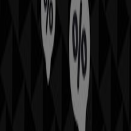
agosto
y mantenerte informado de las mejores ofertas
de
Décimas
en
Pontevedra
. ¡Visítanos y empieza a
ahorrar hoy mismo!
Más información de Décimas
Ver otras tiendas de
Décimas en Pontevedra
Publicidad