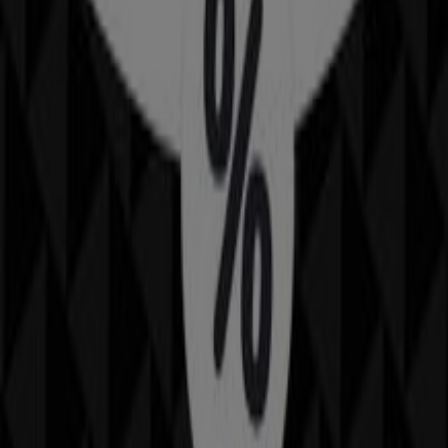
CALLE REAL 1, Pontevedra
173 m
Fagor
Avd. Uruguay, 31, Pontevedra
201 m
Otros negocios de Deporte en
Pontevedra
Décimas