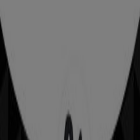
Estancos
Santa Maria 1, Pontevedra
51 m
Abierto
Banco Sabadell
C real, 35, Pontevedra
165 m
100 Montaditos