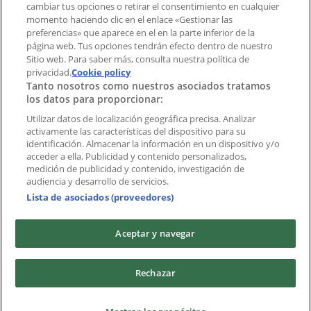
cambiar tus opciones o retirar el consentimiento en cualquier
momento haciendo clic en el enlace «Gestionar las
preferencias» que aparece en el en la parte inferior de la
Marcas
página web. Tus opciones tendrán efecto dentro de nuestro
Marcas locales
Sitio web. Para saber más, consulta nuestra política de
Negocios
privacidad.
Cookie policy
Tanto nosotros como nuestros asociados tratamos
Negocios cercanos
los datos para proporcionar:
Productos
Productos locales
Utilizar datos de localización geográfica precisa. Analizar
activamente las características del dispositivo para su
Ciudades
identificación. Almacenar la información en un dispositivo y/o
acceder a ella. Publicidad y contenido personalizados,
Descargar la APP Tiendeo
medición de publicidad y contenido, investigación de
audiencia y desarrollo de servicios.
Lista de asociados (proveedores)
Aceptar y navegar
Copyright © Tiendeo ® 2026 · Shopfully Marketing S.L.U. –
Rechazar
Palau de Mar – 08039 Barcelona, Spain
Términos y condiciones
Política de privacidad