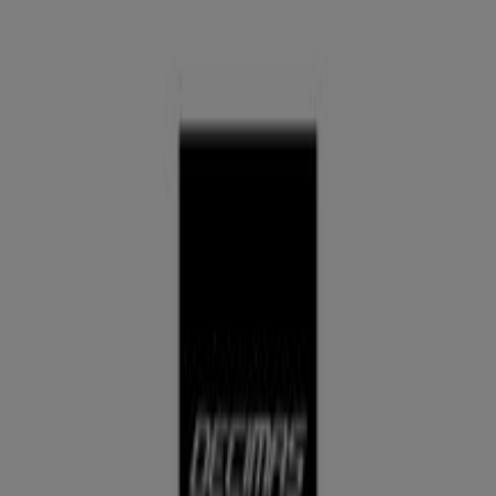
Barca Local B1, Pontevedra -
Ofertas, horarios y teléfono
Tiendeo en Pontevedra
»
Ofertas de Deporte en Pontevedra
»
Décimas en Pontevedra
»
Décimas | Ctro. Cial. La Barca Local B1
Mapa
986873105
Mapa
986873105
Ofertas de Décimas en Pontevedra