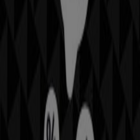
Bienvenido a la tienda de
Décimas
en Tiendeo, donde
podrás descubrir las mejores
ofertas
,
promociones
y
catálogos
de esta destacada marca del sector de
Deporte
. Nuestra tienda física está ubicada en
Ctro. Cial.
La Barca Local B1
,
Pontevedra
, y en ella encontrarás
una amplia gama de productos de calidad que te
permitirán ahorrar durante todo el
agosto de 2026
.
En Tiendeo te ofrecemos toda la información actualizada
sobre
Décimas
, como los horarios de apertura, las
ofertas exclusivas y la ubicación exacta de la tienda en
Ctro. Cial. La Barca Local B1
. Además, tendrás acceso a
los últimos catálogos de
Décimas
, donde podrás
descubrir las promociones más recientes y aprovechar
grandes descuentos en productos de
Deporte
para tus
compras en
Pontevedra
.
No pierdas la oportunidad de visitar la tienda de
Décimas
en
Ctro. Cial. La Barca Local B1
para disfrutar
de una experiencia de compra completa. Te invitamos a
explorar las promociones que tenemos para ti este