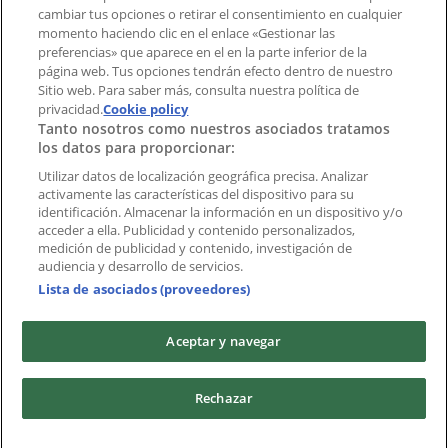
cambiar tus opciones o retirar el consentimiento en cualquier
momento haciendo clic en el enlace «Gestionar las
preferencias» que aparece en el en la parte inferior de la
Marcas
página web. Tus opciones tendrán efecto dentro de nuestro
Marcas locales
Sitio web. Para saber más, consulta nuestra política de
Negocios
privacidad.
Cookie policy
Tanto nosotros como nuestros asociados tratamos
Negocios cercanos
los datos para proporcionar:
Productos
Productos locales
Utilizar datos de localización geográfica precisa. Analizar
activamente las características del dispositivo para su
Ciudades
identificación. Almacenar la información en un dispositivo y/o
acceder a ella. Publicidad y contenido personalizados,
Descargar la APP Tiendeo
medición de publicidad y contenido, investigación de
audiencia y desarrollo de servicios.
Lista de asociados (proveedores)
Aceptar y navegar
Copyright © Tiendeo ® 2026 · Shopfully Marketing S.L.U. –
Rechazar
Palau de Mar – 08039 Barcelona, Spain