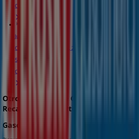
Cerrado
Juguettos
Calle General Castaños, 24, Portugalete
56 m
Cerrado
Otros negocios de Coches, Motos y
Recambios en Portugalete
Gasolinera Eroski