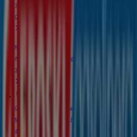
19 m
Cerrado
Kutxa
Avda. de Abaro, 6, Portugalete
33 m
Generali Seguro de Hogar
Marcelino Amenabar, 8, Portugalete
49 m