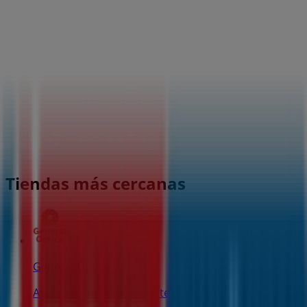
Tiendas más cercanas
General Óptica
Av.de abaro,2, Portugalete