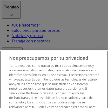
Tiendeo
¿Qué hacemos?
Soluciones para empresas
Noticias y prensa
Trabaja con nosotros
Contacto
Nos preocupamos por tu privacidad
Tanto nosotros como nuestros
1014
socios almacenamos y
accedemos a datos personales, como datos de navegación o
Contacto comercial y de marketing
identificadores únicos, en tu dispositivo. Si seleccionas Aceptar
Tienda mal colocada en el mapa
y navegar, estarás permitiendo que las tecnologías de rastreo
Notificar un folleto
apoyen los propósitos que se muestran en «nosotros y
¿Encontraste un problema en la web o en la
nuestros socios tratamos datos para proporcionar». Si
aplicación?
seleccionas Rechazar o retiras tu consentimiento, los
deshabilitarás. Si se deshabilitan los rastreadores, parte del
contenido y los anuncios que ves podrían dejar de ser
Índices
relevantes para ti. Puedes volver a acceder a este menú para