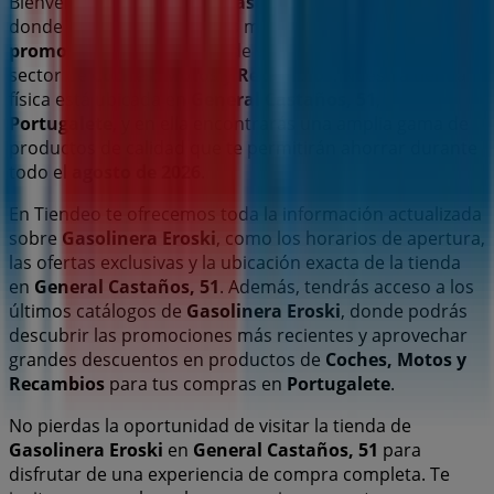
Bienvenido a la tienda de
Gasolinera Eroski
en Tiendeo,
donde podrás descubrir las mejores
ofertas
,
promociones
y
catálogos
de esta destacada marca del
sector de
Coches, Motos y Recambios
. Nuestra tienda
física está ubicada en
General Castaños, 51
,
Portugalete
, y en ella encontrarás una amplia gama de
productos de calidad que te permitirán ahorrar durante
todo el
agosto de 2026
.
En Tiendeo te ofrecemos toda la información actualizada
sobre
Gasolinera Eroski
, como los horarios de apertura,
las ofertas exclusivas y la ubicación exacta de la tienda
en
General Castaños, 51
. Además, tendrás acceso a los
últimos catálogos de
Gasolinera Eroski
, donde podrás
descubrir las promociones más recientes y aprovechar
grandes descuentos en productos de
Coches, Motos y
Recambios
para tus compras en
Portugalete
.
No pierdas la oportunidad de visitar la tienda de
Gasolinera Eroski
en
General Castaños, 51
para
disfrutar de una experiencia de compra completa. Te