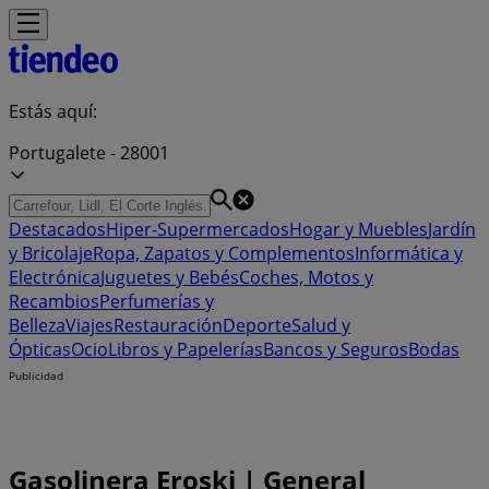
Estás aquí:
Portugalete - 28001
Destacados
Hiper-Supermercados
Hogar y Muebles
Jardín
y Bricolaje
Ropa, Zapatos y Complementos
Informática y
Electrónica
Juguetes y Bebés
Coches, Motos y
Recambios
Perfumerías y
Belleza
Viajes
Restauración
Deporte
Salud y
Ópticas
Ocio
Libros y Papelerías
Bancos y Seguros
Bodas
Publicidad
Gasolinera Eroski | General