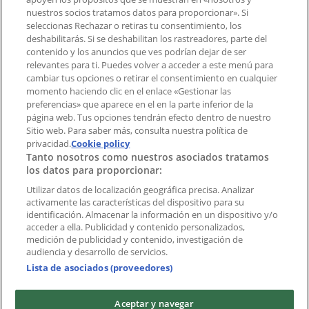
¿Encontraste un problema en la web o en la
nuestros socios tratamos datos para proporcionar». Si
aplicación?
seleccionas Rechazar o retiras tu consentimiento, los
deshabilitarás. Si se deshabilitan los rastreadores, parte del
contenido y los anuncios que ves podrían dejar de ser
Índices
relevantes para ti. Puedes volver a acceder a este menú para
cambiar tus opciones o retirar el consentimiento en cualquier
momento haciendo clic en el enlace «Gestionar las
preferencias» que aparece en el en la parte inferior de la
Marcas
página web. Tus opciones tendrán efecto dentro de nuestro
Marcas locales
Sitio web. Para saber más, consulta nuestra política de
Negocios
privacidad.
Cookie policy
Tanto nosotros como nuestros asociados tratamos
Negocios cercanos
los datos para proporcionar:
Productos
Productos locales
Utilizar datos de localización geográfica precisa. Analizar
activamente las características del dispositivo para su
Ciudades
identificación. Almacenar la información en un dispositivo y/o
acceder a ella. Publicidad y contenido personalizados,
Descargar la APP Tiendeo
medición de publicidad y contenido, investigación de
audiencia y desarrollo de servicios.
Lista de asociados (proveedores)
Aceptar y navegar