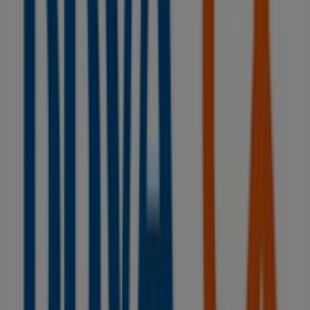
en Puerto de la Cruz
BBVA
Bienvenido a la tienda de
BBVA
en Tiendeo, donde
podrás descubrir las mejores
ofertas
,
promociones
y
catálogos
de esta destacada marca del sector de
Bancos y Seguros
. Nuestra tienda física está ubicada en
EL TOSCAL, 2
,
Puerto de la Cruz
, y en ella encontrarás
una amplia gama de productos de calidad que te
permitirán ahorrar durante todo el
agosto de 2026
.
En Tiendeo te ofrecemos toda la información actualizada
sobre
BBVA
, como los horarios de apertura, las ofertas
exclusivas y la ubicación exacta de la tienda en
EL
TOSCAL, 2
. Además, tendrás acceso a los últimos
catálogos de
BBVA
, donde podrás descubrir las
promociones más recientes y aprovechar grandes
descuentos en productos de
Bancos y Seguros
para tus
compras en
Puerto de la Cruz
.