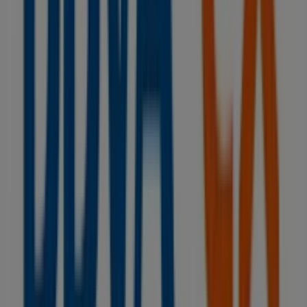
No pierdas la oportunidad de visitar la tienda de
BBVA
en
EL TOSCAL, 2
para disfrutar de una experiencia de
compra completa. Te invitamos a explorar las
promociones que tenemos para ti este
agosto
y
mantenerte informado de las mejores ofertas de
BBVA
en
Puerto de la Cruz
. ¡Visítanos y empieza a ahorrar hoy
mismo!
Más información de BBVA
Ver otras tiendas de BBVA en
Puerto de la Cruz
Publicidad