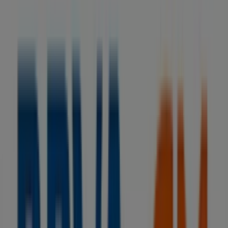
BBVA
Sin comisiones y hasta 1.060€ ¡te sale a
cuenta!
Caduca el 15/9
Tiendas más cercanas
BBVA
QUINTANA, 19 (ESQ.STO.DOMINGO), Puerto de la
Cruz
110 m