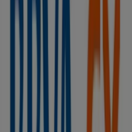
Base
Agustín de Bethencourt, 7, Puerto de la Cruz
111 m
BBVA
C/ QUINTANA 19 ESQ SANTO DOMINGO, Puerto de
la Cruz
126 m