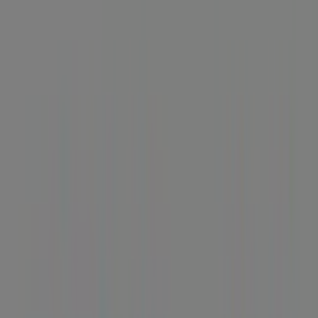
de la Cruz - Horarios, teléfono y
ofertas
Tiendeo en Puerto de la Cruz
»
Ofertas de Bancos y Seguros en Puerto de la Cruz
»
BBVA en Puerto de la Cruz
»
BBVA | EL TOSCAL, 2
Mapa
922362009
Mapa
922362009
Ofertas de BBVA en Puerto de la
Cruz