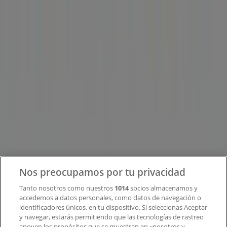
Tiendeo forma parte de Shopfully, la empresa
tecnológica que está reinventando las compras locales
en todo el mundo.
Tiendeo
¿Qué hacemos?
Soluciones para empresas
Noticias y prensa
Trabaja con nosotros
Contacto
Nos preocupamos por tu privacidad
Tanto nosotros como nuestros
1014
socios almacenamos y
accedemos a datos personales, como datos de navegación o
Contacto comercial y de marketing
identificadores únicos, en tu dispositivo. Si seleccionas Aceptar
Tienda mal colocada en el mapa
y navegar, estarás permitiendo que las tecnologías de rastreo
Notificar un folleto
apoyen los propósitos que se muestran en «nosotros y