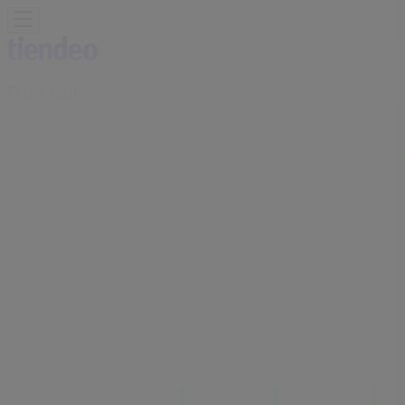
Estás aquí:
Puerto de la Cruz - 28001
Destacados
Hiper-Supermercados
Hogar y Muebles
Jardín
y Bricolaje
Ropa, Zapatos y Complementos
Informática y
Electrónica
Juguetes y Bebés
Coches, Motos y
Recambios
Perfumerías y
Belleza
Viajes
Restauración
Deporte
Salud y
Ópticas
Ocio
Libros y Papelerías
Bancos y Seguros
Bodas
Publicidad
Oficina BBVA | EL TOSCAL, 2, Puerto