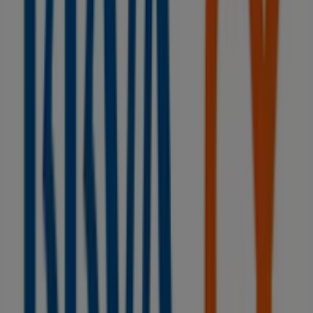
Mandatelo.com
C/ SAN JUAN, 3, LOCAL 3, EDIFICIO HARAL, Puerto de
la Cruz
129 m
Cerrado
Bijou Brigitte
Autopista Santa Cruz-La Laguna, salida Las
Chumbras, Santa Cruz de Tenerife
155 m
Otros negocios de Bancos y Seguros