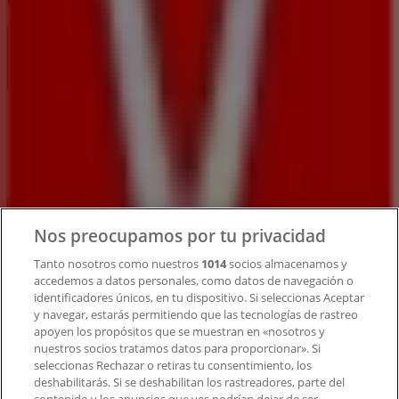
en todo el mundo.
Tiendeo
¿Qué hacemos?
Soluciones para empresas
Noticias y prensa
Trabaja con nosotros
Contacto
Nos preocupamos por tu privacidad
Tanto nosotros como nuestros
1014
socios almacenamos y
accedemos a datos personales, como datos de navegación o
Contacto comercial y de marketing
identificadores únicos, en tu dispositivo. Si seleccionas Aceptar
Tienda mal colocada en el mapa
y navegar, estarás permitiendo que las tecnologías de rastreo
Notificar un folleto
apoyen los propósitos que se muestran en «nosotros y
¿Encontraste un problema en la web o en la
nuestros socios tratamos datos para proporcionar». Si
aplicación?
seleccionas Rechazar o retiras tu consentimiento, los
deshabilitarás. Si se deshabilitan los rastreadores, parte del