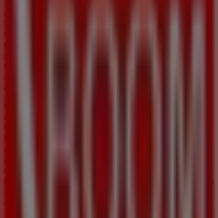
¡Bienvenido a Tiendeo! Aquí puedes encontrar no solo
las mejores
ofertas
,
catálogos
y
promociones
, sino
también descubrir las tiendas más populares en
Pulianas
. Durante el mes de
agosto de 2026
, en nuestra
plataforma podrás conocer las últimas novedades de
Muebles Boom
, una de las marcas más reconocidas, así
como la ubicación y detalles de las tiendas más cercanas
en
Pulianas
.
En Tiendeo, no solo tendrás acceso a
promociones
y
descuentos, sino también a información sobre las
tiendas físicas de tu ciudad. Explora los catálogos de
Muebles Boom
, encuentra las tiendas en
Pulianas
y
descubre los productos con grandes descuentos para
ahorrar en tus compras este
agosto
. Además, te
mantenemos al tanto de las ubicaciones exactas,
horarios de atención y todos los detalles necesarios para
que puedas disfrutar de una experiencia de compra
completa en
Pulianas
.