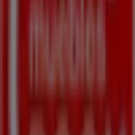
Estamos a punto de publicar ofertas de Muebles Boom
Ciudades con tiendas de Muebles
Boom
Muebles Boom en Málaga
Ver más ciudades
Otros negocios de Hogar y Muebles
en Pulianas
Muebles Boom