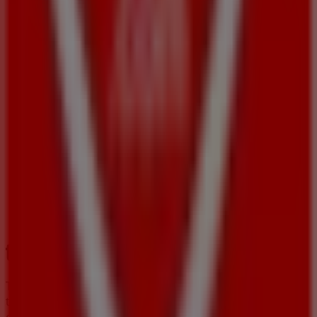
Tiendeo forma parte de Shopfully, la empresa
tecnológica que está reinventando las compras locales