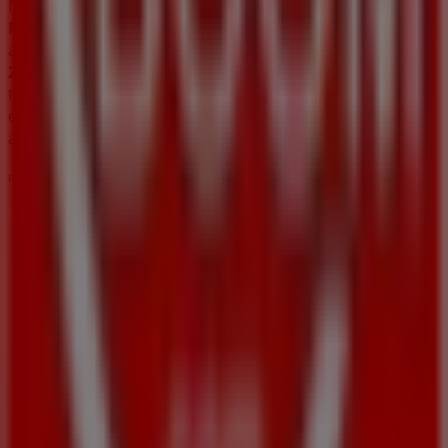
No pierdas la oportunidad de aprovechar las
ofertas
de
Muebles Boom
en las tiendas de
Pulianas
y mantente
actualizado con los mejores precios durante
agosto de
2026
. En Tiendeo, siempre encontrarás las mejores
tiendas y opciones de compra en
Pulianas
. ¡Empieza a
explorar las tiendas y promociones que tenemos para ti
ahora mismo!
Publicidad