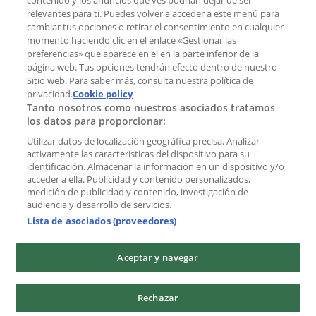
contenido y los anuncios que ves podrían dejar de ser
Índices
relevantes para ti. Puedes volver a acceder a este menú para
cambiar tus opciones o retirar el consentimiento en cualquier
momento haciendo clic en el enlace «Gestionar las
preferencias» que aparece en el en la parte inferior de la
Marcas
página web. Tus opciones tendrán efecto dentro de nuestro
Marcas locales
Sitio web. Para saber más, consulta nuestra política de
Negocios
privacidad.
Cookie policy
Tanto nosotros como nuestros asociados tratamos
Negocios cercanos
los datos para proporcionar:
Productos
Productos locales
Utilizar datos de localización geográfica precisa. Analizar
activamente las características del dispositivo para su
Ciudades
identificación. Almacenar la información en un dispositivo y/o
acceder a ella. Publicidad y contenido personalizados,
Descargar la APP Tiendeo
medición de publicidad y contenido, investigación de
audiencia y desarrollo de servicios.
Lista de asociados (proveedores)
Aceptar y navegar
Copyright © Tiendeo ® 2026 · Shopfully Marketing S.L.U. –
Rechazar
Palau de Mar – 08039 Barcelona, Spain