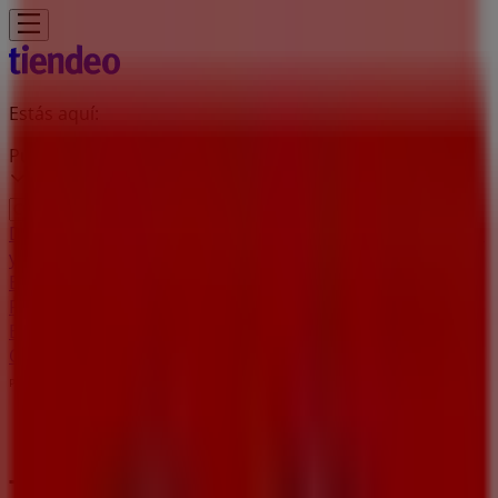
Estás aquí:
Pulianas - 28001
Destacados
Hiper-Supermercados
Hogar y Muebles
Jardín
y Bricolaje
Ropa, Zapatos y Complementos
Informática y
Electrónica
Juguetes y Bebés
Coches, Motos y
Recambios
Perfumerías y
Belleza
Viajes
Restauración
Deporte
Salud y
Ópticas
Ocio
Libros y Papelerías
Bancos y Seguros
Bodas
Publicidad
Tiendas Muebles Boom Pulianas -