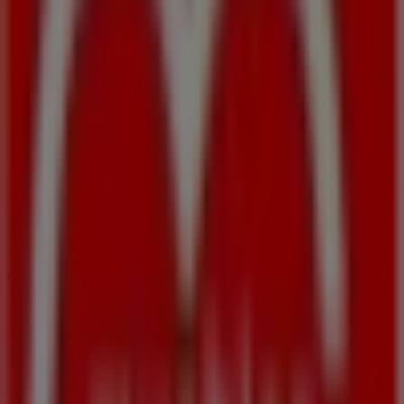
Muebles Boom
P.C. Granaita, Calle Cartujilla, S/N, Pulianas
1.6 km
Abierto
Publicidad