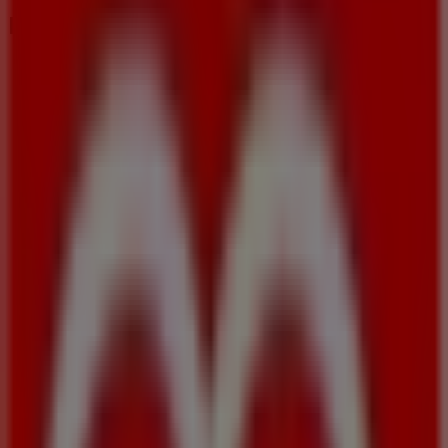
Horarios, teléfonos y direcciones
Tiendeo en Pulianas
»
Ofertas de Hogar y Muebles en Pulianas
»
Muebles Boom en Pulianas
»
Tiendas de Muebles Boom en Pulianas
Muebles Boom
C/ Cartujilla s/n, Granada
372 m
Abierto