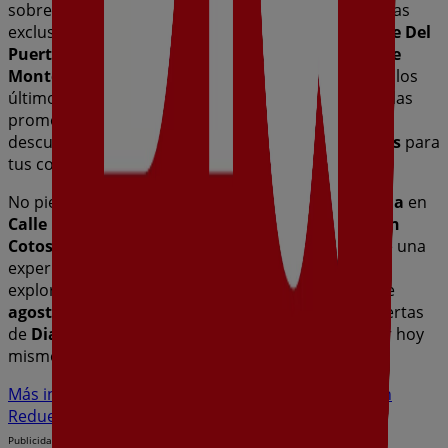
sobre
Dia
, como los horarios de apertura, las ofertas
exclusivas y la ubicación exacta de la tienda en
Calle Del
Puerto De Despeñaperros (Urbanización Cotos De
Monterrey-Venturada)
. Además, tendrás acceso a los
últimos catálogos de
Dia
, donde podrás descubrir las
promociones más recientes y aprovechar grandes
descuentos en productos de
Hiper-Supermercados
para
tus compras en
Redueña
.
No pierdas la oportunidad de visitar la tienda de
Dia
en
Calle Del Puerto De Despeñaperros (Urbanización
Cotos De Monterrey-Venturada)
para disfrutar de una
experiencia de compra completa. Te invitamos a
explorar las promociones que tenemos para ti este
agosto
y mantenerte informado de las mejores ofertas
de
Dia
en
Redueña
. ¡Visítanos y empieza a ahorrar hoy
mismo!
Más información de Dia
Ver otras tiendas de Dia en
Redueña
Publicidad