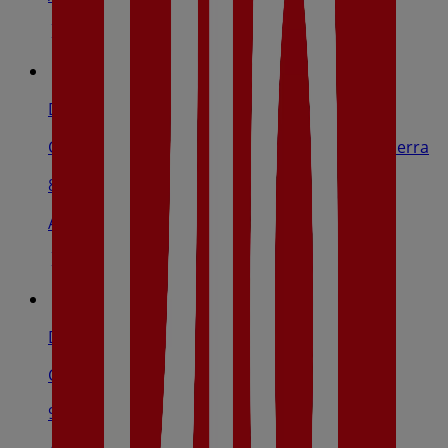
Dia
Carretera De Torrelaguna, 1, Guadalix De La Sierra
8.0 km
Abierto
Dia
Calle De Ramón Gabriel, 26, El Molar
9.3 km