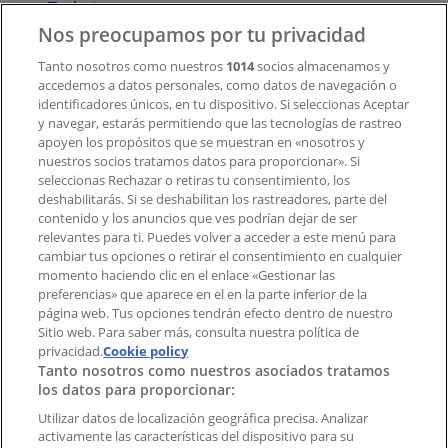
Trabaja con nosotros
Nos preocupamos por tu privacidad
Contacto
Tanto nosotros como nuestros
1014
socios almacenamos y
accedemos a datos personales, como datos de navegación o
identificadores únicos, en tu dispositivo. Si seleccionas Aceptar
y navegar, estarás permitiendo que las tecnologías de rastreo
Contacto comercial y de marketing
apoyen los propósitos que se muestran en «nosotros y
Tienda mal colocada en el mapa
nuestros socios tratamos datos para proporcionar». Si
Notificar un folleto
seleccionas Rechazar o retiras tu consentimiento, los
deshabilitarás. Si se deshabilitan los rastreadores, parte del
¿Encontraste un problema en la web o en la
contenido y los anuncios que ves podrían dejar de ser
aplicación?
relevantes para ti. Puedes volver a acceder a este menú para
cambiar tus opciones o retirar el consentimiento en cualquier
momento haciendo clic en el enlace «Gestionar las
Índices
preferencias» que aparece en el en la parte inferior de la
página web. Tus opciones tendrán efecto dentro de nuestro
Sitio web. Para saber más, consulta nuestra política de
Marcas
privacidad.
Cookie policy
Tanto nosotros como nuestros asociados tratamos
Negocios
los datos para proporcionar:
Negocios cercanos
Productos
Utilizar datos de localización geográfica precisa. Analizar
activamente las características del dispositivo para su
Ciudades