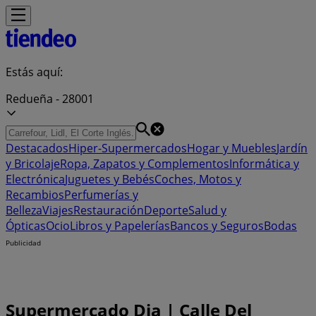
Estás aquí:
Redueña - 28001
Destacados
Hiper-Supermercados
Hogar y Muebles
Jardín
y Bricolaje
Ropa, Zapatos y Complementos
Informática y
Electrónica
Juguetes y Bebés
Coches, Motos y
Recambios
Perfumerías y
Belleza
Viajes
Restauración
Deporte
Salud y
Ópticas
Ocio
Libros y Papelerías
Bancos y Seguros
Bodas
Publicidad
Supermercado Dia | Calle Del