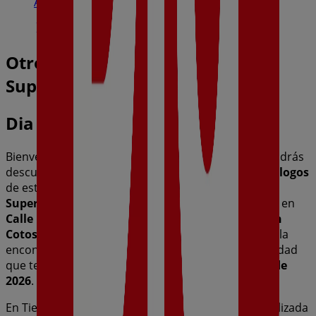
Abierto
Otros negocios de Hiper-
Supermercados en Redueña
Dia
Bienvenido a la tienda de
Dia
en Tiendeo, donde podrás
descubrir las mejores
ofertas
,
promociones
y
catálogos
de esta destacada marca del sector de
Hiper-
Supermercados
. Nuestra tienda física está ubicada en
Calle Del Puerto De Despeñaperros (Urbanización
Cotos De Monterrey-Venturada)
,
Redueña
, y en ella
encontrarás una amplia gama de productos de calidad
que te permitirán ahorrar durante todo el
agosto de
2026
.
En Tiendeo te ofrecemos toda la información actualizada