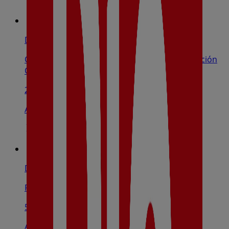
Dia
Calle Del Puerto De Despeñaperros (Urbanización
Cotos De Monterrey-Venturada), Redueña
2.8 km
Abierto
Dia
Plaza Del Matadero, 6, Torrelaguna
5.8 km
Abierto