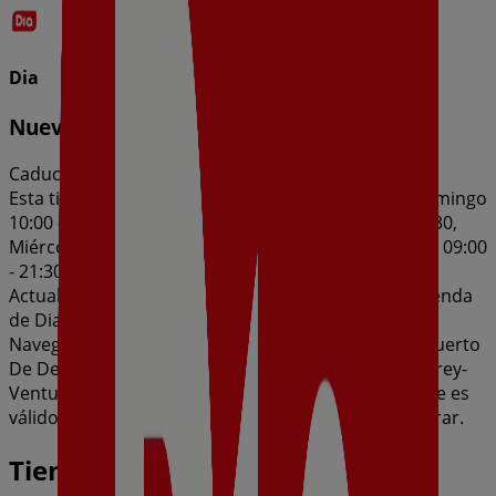
Dia
Nueva Calidad Dia del 05/08 al 11/08
Caduca el 11/8
Esta tienda de Dia tiene los siguientes horarios: Domingo
10:00 - 14:30, Lunes 09:00 - 21:30, Martes 09:00 - 21:30,
Miércoles 09:00 - 21:30, Jueves 09:00 - 21:30, Viernes 09:00
- 21:30, Sábado 09:00 - 21:30
Actualmente hay 1 catálogos disponibles en esta tienda
de Dia.
Navega por el último catálogo de Dia en Calle Del Puerto
De Despeñaperros (Urbanización Cotos De Monterrey-
Venturada) Nueva Calidad Dia del 05/08 al 11/08 que es
válido del 5/8/2026 al 11/8/2026 y no pares de ahorrar.
Tiendas más cercanas