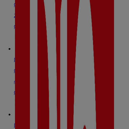
Carrer Dels Molins Nous, 6, Riudoms
238 m
Cerrado
Dia
Carrer De Pere El Cerimoniós, 79, Reus
4.5 km
Cerrado
Dia