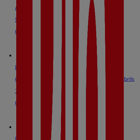
Avinguda De Pere El Cerimoniós, 9-11, Reus
5.0 km
Cerrado
Dia
Carrer De Santa Joaquima De Vedruna, 7, Cambrils
7.4 km
Cerrado
Dia