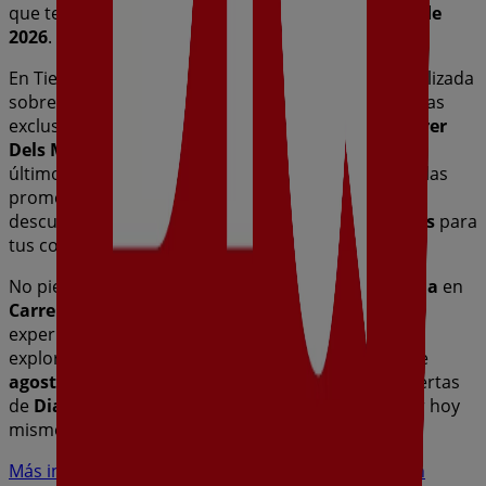
que te permitirán ahorrar durante todo el
agosto de
2026
.
En Tiendeo te ofrecemos toda la información actualizada
sobre
Dia
, como los horarios de apertura, las ofertas
exclusivas y la ubicación exacta de la tienda en
Carrer
Dels Molins Nous, 6
. Además, tendrás acceso a los
últimos catálogos de
Dia
, donde podrás descubrir las
promociones más recientes y aprovechar grandes
descuentos en productos de
Hiper-Supermercados
para
tus compras en
Riudoms
.
No pierdas la oportunidad de visitar la tienda de
Dia
en
Carrer Dels Molins Nous, 6
para disfrutar de una
experiencia de compra completa. Te invitamos a
explorar las promociones que tenemos para ti este
agosto
y mantenerte informado de las mejores ofertas
de
Dia
en
Riudoms
. ¡Visítanos y empieza a ahorrar hoy
mismo!
Más información de Dia
Ver otras tiendas de Dia en