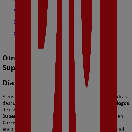
Carrer De Barcelona, 7 - Can Carrilet, 7, Salou
9.0 km
Cerrado
Otros negocios de Hiper-
Supermercados en Riudoms
Dia
Bienvenido a la tienda de
Dia
en Tiendeo, donde podrás
descubrir las mejores
ofertas
,
promociones
y
catálogos
de esta destacada marca del sector de
Hiper-
Supermercados
. Nuestra tienda física está ubicada en
Carrer Dels Molins Nous, 6
,
Riudoms
, y en ella
encontrarás una amplia gama de productos de calidad