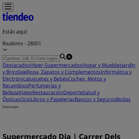
Estás aquí:
Riudoms - 28001
Destacados
Hiper-Supermercados
Hogar y Muebles
Jardín
y Bricolaje
Ropa, Zapatos y Complementos
Informática y
Electrónica
Juguetes y Bebés
Coches, Motos y
Recambios
Perfumerías y
Belleza
Viajes
Restauración
Deporte
Salud y
Ópticas
Ocio
Libros y Papelerías
Bancos y Seguros
Bodas
Publicidad
Supermercado Dia | Carrer Dels