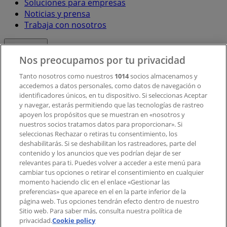
Soluciones para empresas
Noticias y prensa
Trabaja con nosotros
Contacto
Nos preocupamos por tu privacidad
Tanto nosotros como nuestros
1014
socios almacenamos y
accedemos a datos personales, como datos de navegación o
Contacto comercial y de marketing
identificadores únicos, en tu dispositivo. Si seleccionas Aceptar
Tienda mal colocada en el mapa
y navegar, estarás permitiendo que las tecnologías de rastreo
Notificar un folleto
apoyen los propósitos que se muestran en «nosotros y
¿Encontraste un problema en la web o en la
nuestros socios tratamos datos para proporcionar». Si
aplicación?
seleccionas Rechazar o retiras tu consentimiento, los
deshabilitarás. Si se deshabilitan los rastreadores, parte del
contenido y los anuncios que ves podrían dejar de ser
Índices
relevantes para ti. Puedes volver a acceder a este menú para
cambiar tus opciones o retirar el consentimiento en cualquier
momento haciendo clic en el enlace «Gestionar las
preferencias» que aparece en el en la parte inferior de la
Marcas
página web. Tus opciones tendrán efecto dentro de nuestro
Marcas locales
Sitio web. Para saber más, consulta nuestra política de
Negocios
privacidad.
Cookie policy