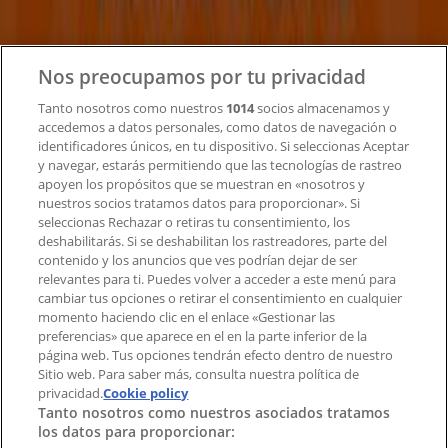
Trabaja con nosotros
Contacto
Nos preocupamos por tu privacidad
Tanto nosotros como nuestros
1014
socios almacenamos y
accedemos a datos personales, como datos de navegación o
Contacto comercial y de marketing
identificadores únicos, en tu dispositivo. Si seleccionas Aceptar
Tienda mal colocada en el mapa
y navegar, estarás permitiendo que las tecnologías de rastreo
Notificar un folleto
apoyen los propósitos que se muestran en «nosotros y
¿Encontraste un problema en la web o en la
nuestros socios tratamos datos para proporcionar». Si
aplicación?
seleccionas Rechazar o retiras tu consentimiento, los
deshabilitarás. Si se deshabilitan los rastreadores, parte del
contenido y los anuncios que ves podrían dejar de ser
Índices
relevantes para ti. Puedes volver a acceder a este menú para
cambiar tus opciones o retirar el consentimiento en cualquier
momento haciendo clic en el enlace «Gestionar las
preferencias» que aparece en el en la parte inferior de la
Marcas
página web. Tus opciones tendrán efecto dentro de nuestro
Marcas locales
Sitio web. Para saber más, consulta nuestra política de
Negocios
privacidad.
Cookie policy
Tanto nosotros como nuestros asociados tratamos
Negocios cercanos
los datos para proporcionar:
Productos