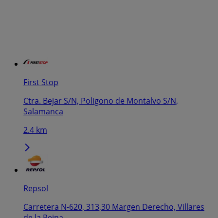
First Stop
Ctra. Bejar S/N, Poligono de Montalvo S/N,
Salamanca
2.4 km
Repsol
Carretera N-620, 313,30 Margen Derecho, Villares
de la Reina