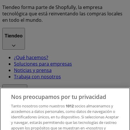
Tiendeo forma parte de Shopfully, la empresa
tecnológica que está reinventando las compras locales
en todo el mundo.
Tiendeo
¿Qué hacemos?
Soluciones para empresas
Noticias y prensa
Trabaja con nosotros
Contacto
Nos preocupamos por tu privacidad
Tanto nosotros como nuestros
1012
socios almacenamos y
accedemos a datos personales, como datos de navegación o
Contacto comercial y de marketing
identificadores únicos, en tu dispositivo. Si seleccionas Aceptar
Tienda mal colocada en el mapa
y navegar, estarás permitiendo que las tecnologías de rastreo
Notificar un folleto
apoyen los propósitos que se muestran en «nosotros y