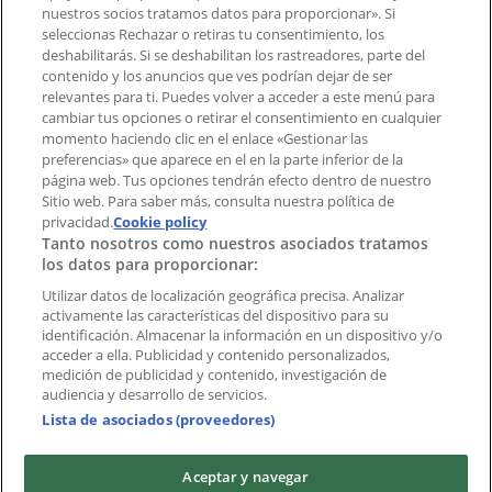
¿Encontraste un problema en la web o en la
nuestros socios tratamos datos para proporcionar». Si
aplicación?
seleccionas Rechazar o retiras tu consentimiento, los
deshabilitarás. Si se deshabilitan los rastreadores, parte del
contenido y los anuncios que ves podrían dejar de ser
Índices
relevantes para ti. Puedes volver a acceder a este menú para
cambiar tus opciones o retirar el consentimiento en cualquier
momento haciendo clic en el enlace «Gestionar las
preferencias» que aparece en el en la parte inferior de la
Marcas
página web. Tus opciones tendrán efecto dentro de nuestro
Marcas locales
Sitio web. Para saber más, consulta nuestra política de
privacidad.
Cookie policy
Negocios
Tanto nosotros como nuestros asociados tratamos
Negocios cercanos
los datos para proporcionar:
Productos
Productos locales
Utilizar datos de localización geográfica precisa. Analizar
activamente las características del dispositivo para su
Ciudades
identificación. Almacenar la información en un dispositivo y/o
acceder a ella. Publicidad y contenido personalizados,
Descargar la APP Tiendeo
medición de publicidad y contenido, investigación de
audiencia y desarrollo de servicios.
Lista de asociados (proveedores)
Aceptar y navegar