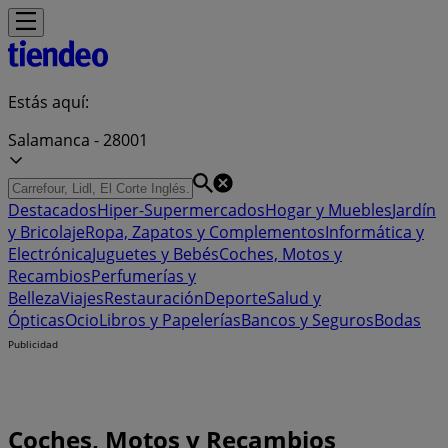
Estás aquí:
Salamanca - 28001
Destacados
Hiper-Supermercados
Hogar y Muebles
Jardín
y Bricolaje
Ropa, Zapatos y Complementos
Informática y
Electrónica
Juguetes y Bebés
Coches, Motos y
Recambios
Perfumerías y
Belleza
Viajes
Restauración
Deporte
Salud y
Ópticas
Ocio
Libros y Papelerías
Bancos y Seguros
Bodas
Publicidad
Coches, Motos y Recambios