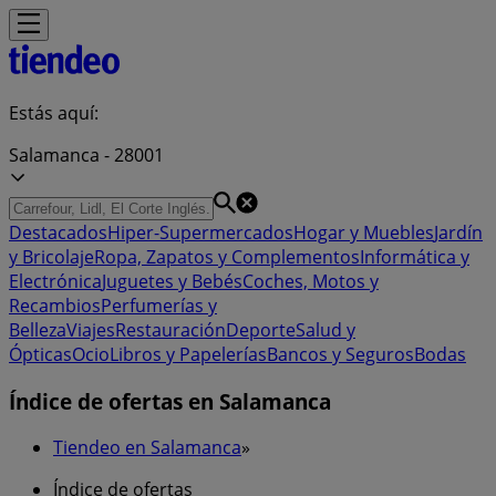
Estás aquí:
Salamanca - 28001
Destacados
Hiper-Supermercados
Hogar y Muebles
Jardín
y Bricolaje
Ropa, Zapatos y Complementos
Informática y
Electrónica
Juguetes y Bebés
Coches, Motos y
Recambios
Perfumerías y
Belleza
Viajes
Restauración
Deporte
Salud y
Ópticas
Ocio
Libros y Papelerías
Bancos y Seguros
Bodas
Índice de ofertas en Salamanca
Tiendeo en Salamanca
»
Índice de ofertas