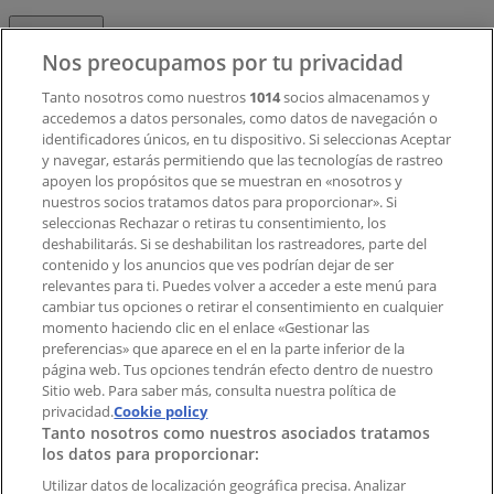
Contacto
Nos preocupamos por tu privacidad
Tanto nosotros como nuestros
1014
socios almacenamos y
accedemos a datos personales, como datos de navegación o
Contacto comercial y de marketing
identificadores únicos, en tu dispositivo. Si seleccionas Aceptar
Tienda mal colocada en el mapa
y navegar, estarás permitiendo que las tecnologías de rastreo
Notificar un folleto
apoyen los propósitos que se muestran en «nosotros y
¿Encontraste un problema en la web o en la
nuestros socios tratamos datos para proporcionar». Si
aplicación?
seleccionas Rechazar o retiras tu consentimiento, los
deshabilitarás. Si se deshabilitan los rastreadores, parte del
contenido y los anuncios que ves podrían dejar de ser
Índices
relevantes para ti. Puedes volver a acceder a este menú para
cambiar tus opciones o retirar el consentimiento en cualquier
momento haciendo clic en el enlace «Gestionar las
preferencias» que aparece en el en la parte inferior de la
Marcas
página web. Tus opciones tendrán efecto dentro de nuestro
Marcas locales
Sitio web. Para saber más, consulta nuestra política de
privacidad.
Negocios
Cookie policy
Tanto nosotros como nuestros asociados tratamos
Negocios cercanos
los datos para proporcionar:
Productos
Productos locales
Utilizar datos de localización geográfica precisa. Analizar