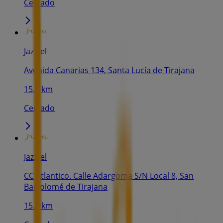
Cerrado
Jazztel
Avenida Canarias 134, Santa Lucía de Tirajana
15.3 km
Cerrado
Jazztel
CC Atlantico. Calle Adargoma S/N Local 8, San
Bartolomé de Tirajana
15.6 km