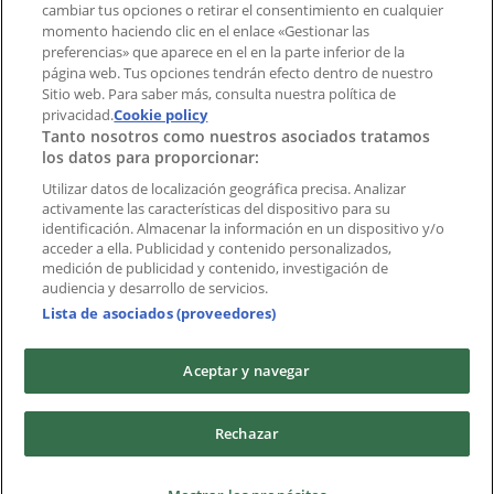
cambiar tus opciones o retirar el consentimiento en cualquier
momento haciendo clic en el enlace «Gestionar las
preferencias» que aparece en el en la parte inferior de la
Marcas
página web. Tus opciones tendrán efecto dentro de nuestro
Marcas locales
Sitio web. Para saber más, consulta nuestra política de
Negocios
privacidad.
Cookie policy
Tanto nosotros como nuestros asociados tratamos
Negocios cercanos
los datos para proporcionar:
Productos
Productos locales
Utilizar datos de localización geográfica precisa. Analizar
activamente las características del dispositivo para su
Ciudades
identificación. Almacenar la información en un dispositivo y/o
acceder a ella. Publicidad y contenido personalizados,
Descargar la APP Tiendeo
medición de publicidad y contenido, investigación de
audiencia y desarrollo de servicios.
Lista de asociados (proveedores)
Aceptar y navegar
Copyright © Tiendeo ® 2026 · Shopfully Marketing S.L.U. –
Rechazar
Palau de Mar – 08039 Barcelona, Spain
Términos y condiciones
Política de privacidad