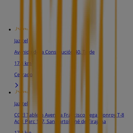
Jazztel
Avenida de la Constitución 40, Telde
17.3 km
Cerrado
Jazztel
CC El Tablero Avenida Francisco Vega Monroy T-8
Ac-1 Parc 187, San Bartolomé de Tirajana
17.4 km