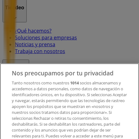
Tiendeo
¿Qué hacemos?
Soluciones para empresas
Noticias y prensa
Trabaja con nosotros
Contacto
Nos preocupamos por tu privacidad
Tanto nosotros como nuestros
1014
socios almacenamos y
accedemos a datos personales, como datos de navegación o
Contacto comercial y de marketing
identificadores únicos, en tu dispositivo. Si seleccionas Aceptar
Tienda mal colocada en el mapa
y navegar, estarás permitiendo que las tecnologías de rastreo
Notificar un folleto
apoyen los propósitos que se muestran en «nosotros y
¿Encontraste un problema en la web o en la
nuestros socios tratamos datos para proporcionar». Si
aplicación?
seleccionas Rechazar o retiras tu consentimiento, los
deshabilitarás. Si se deshabilitan los rastreadores, parte del
contenido y los anuncios que ves podrían dejar de ser
Índices
relevantes para ti. Puedes volver a acceder a este menú para