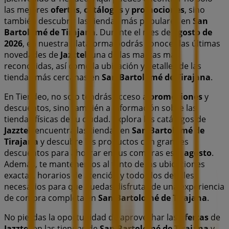
las mejores
ofertas
,
catálogos
y
promociones
, sino
también descubrir las tiendas más populares en
San
Bartolomé de Tirajana
. Durante el mes de
agosto de
2026
, en nuestra plataforma podrás conocer las últimas
novedades de
Jazztel
, una de las marcas más
reconocidas, así como la ubicación y detalles de las
tiendas más cercanas en
San Bartolomé de Tirajana
.
En Tiendeo, no solo tendrás acceso a
promociones
y
descuentos, sino también a información sobre las
tiendas físicas de tu ciudad. Explora los catálogos de
Jazztel
, encuentra las tiendas en
San Bartolomé de
Tirajana
y descubre los productos con grandes
descuentos para ahorrar en tus compras este
agosto
.
Además, te mantenemos al tanto de las ubicaciones
exactas, horarios de atención y todos los detalles
necesarios para que puedas disfrutar de una experiencia
de compra completa en
San Bartolomé de Tirajana
.
No pierdas la oportunidad de aprovechar las
ofertas
de
Jazztel
en las tiendas de
San Bartolomé de Tirajana
y