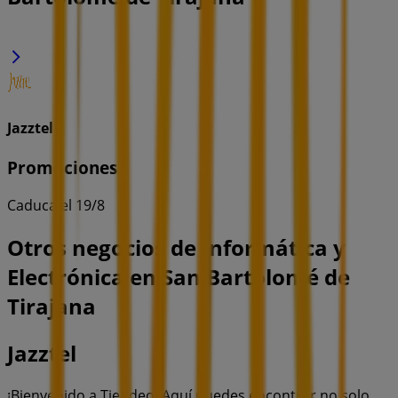
Jazztel
Promociones
Caduca el 19/8
Otros negocios de Informática y
Electrónica en San Bartolomé de
Tirajana
Jazztel
¡Bienvenido a Tiendeo! Aquí puedes encontrar no solo