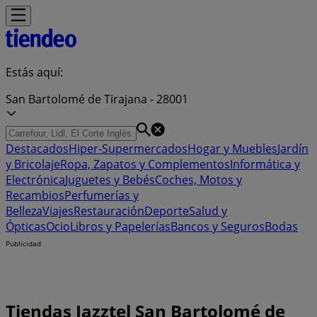
Estás aquí:
San Bartolomé de Tirajana - 28001
Destacados
Hiper-Supermercados
Hogar y Muebles
Jardín
y Bricolaje
Ropa, Zapatos y Complementos
Informática y
Electrónica
Juguetes y Bebés
Coches, Motos y
Recambios
Perfumerías y
Belleza
Viajes
Restauración
Deporte
Salud y
Ópticas
Ocio
Libros y Papelerías
Bancos y Seguros
Bodas
Publicidad
Tiendas Jazztel San Bartolomé de