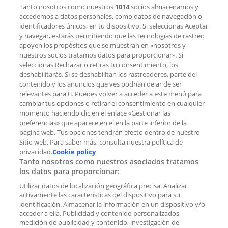
Tanto nosotros como nuestros
1014
socios almacenamos y
accedemos a datos personales, como datos de navegación o
Contacto comercial y de marketing
identificadores únicos, en tu dispositivo. Si seleccionas Aceptar
Tienda mal colocada en el mapa
y navegar, estarás permitiendo que las tecnologías de rastreo
Notificar un folleto
apoyen los propósitos que se muestran en «nosotros y
¿Encontraste un problema en la web o en la
nuestros socios tratamos datos para proporcionar». Si
aplicación?
seleccionas Rechazar o retiras tu consentimiento, los
deshabilitarás. Si se deshabilitan los rastreadores, parte del
contenido y los anuncios que ves podrían dejar de ser
Índices
relevantes para ti. Puedes volver a acceder a este menú para
cambiar tus opciones o retirar el consentimiento en cualquier
momento haciendo clic en el enlace «Gestionar las
preferencias» que aparece en el en la parte inferior de la
Marcas
página web. Tus opciones tendrán efecto dentro de nuestro
Marcas locales
Sitio web. Para saber más, consulta nuestra política de
Negocios
privacidad.
Cookie policy
Tanto nosotros como nuestros asociados tratamos
Negocios cercanos
los datos para proporcionar:
Productos
Productos locales
Utilizar datos de localización geográfica precisa. Analizar
activamente las características del dispositivo para su
Ciudades
identificación. Almacenar la información en un dispositivo y/o
acceder a ella. Publicidad y contenido personalizados,
Descargar la APP Tiendeo
medición de publicidad y contenido, investigación de