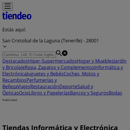
Estás aquí:
San Cristobal de la Laguna (Tenerife) - 28001
Destacados
Hiper-Supermercados
Hogar y Muebles
Jardín
y Bricolaje
Ropa, Zapatos y Complementos
Informática y
Electrónica
Juguetes y Bebés
Coches, Motos y
Recambios
Perfumerías y
Belleza
Viajes
Restauración
Deporte
Salud y
Ópticas
Ocio
Libros y Papelerías
Bancos y Seguros
Bodas
Publicidad
Tiendas Informática y Electrónica