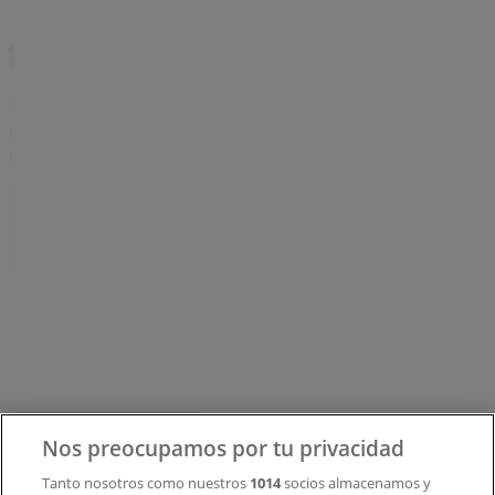
Tiendeo forma parte de Shopfully, la empresa
tecnológica que está reinventando las compras locales
en todo el mundo.
Tiendeo
¿Qué hacemos?
Soluciones para empresas
Noticias y prensa
Trabaja con nosotros
Contacto
Nos preocupamos por tu privacidad
Tanto nosotros como nuestros
1014
socios almacenamos y