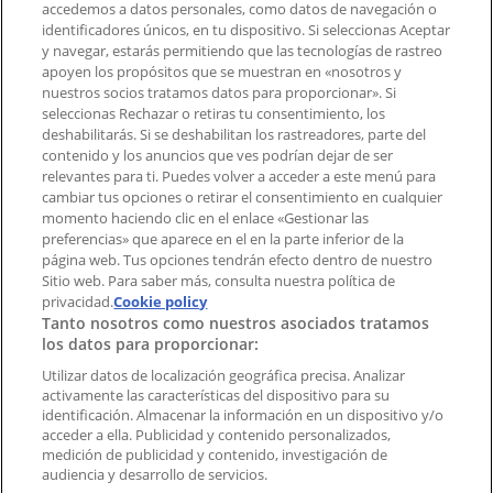
accedemos a datos personales, como datos de navegación o
Contacto comercial y de marketing
identificadores únicos, en tu dispositivo. Si seleccionas Aceptar
Tienda mal colocada en el mapa
y navegar, estarás permitiendo que las tecnologías de rastreo
Notificar un folleto
apoyen los propósitos que se muestran en «nosotros y
¿Encontraste un problema en la web o en la
nuestros socios tratamos datos para proporcionar». Si
aplicación?
seleccionas Rechazar o retiras tu consentimiento, los
deshabilitarás. Si se deshabilitan los rastreadores, parte del
contenido y los anuncios que ves podrían dejar de ser
Índices
relevantes para ti. Puedes volver a acceder a este menú para
cambiar tus opciones o retirar el consentimiento en cualquier
momento haciendo clic en el enlace «Gestionar las
preferencias» que aparece en el en la parte inferior de la
Marcas
página web. Tus opciones tendrán efecto dentro de nuestro
Marcas locales
Sitio web. Para saber más, consulta nuestra política de
Negocios
privacidad.
Cookie policy
Tanto nosotros como nuestros asociados tratamos
Negocios cercanos
los datos para proporcionar:
Productos
Productos locales
Utilizar datos de localización geográfica precisa. Analizar
activamente las características del dispositivo para su
Ciudades
identificación. Almacenar la información en un dispositivo y/o
acceder a ella. Publicidad y contenido personalizados,
Descargar la APP Tiendeo
medición de publicidad y contenido, investigación de
audiencia y desarrollo de servicios.