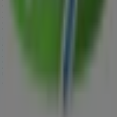
descuentos para ahorrar en tus compras este
agosto
.
Además, te mantenemos al tanto de las ubicaciones
exactas, horarios de atención y todos los detalles
necesarios para que puedas disfrutar de una experiencia
de compra completa en
San Juan de Aznalfarache
.
No pierdas la oportunidad de aprovechar las
ofertas
de
Aurgi
en las tiendas de
San Juan de Aznalfarache
y
mantente actualizado con los mejores precios durante
agosto de 2026
. En Tiendeo, siempre encontrarás las
mejores tiendas y opciones de compra en
San Juan de
Aznalfarache
. ¡Empieza a explorar las tiendas y
promociones que tenemos para ti ahora mismo!
Publicidad