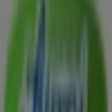
Aznalfarache
Aurgi
Hasta -30% Dto
Caduca el 17/8
Ciudades con tiendas de Aurgi
Aurgi en Sevilla
Aurgi en Jerez de la Frontera
Aurgi
en Huelva
Aurgi en El Puerto De Santa María
Ver más ciudades