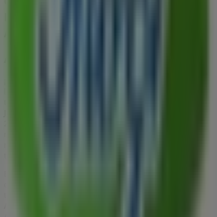
Otros negocios de Coches, Motos y
Recambios en San Juan de
Aznalfarache
Aurgi
¡Bienvenido a Tiendeo! Aquí puedes encontrar no solo
las mejores
ofertas
,
catálogos
y
promociones
, sino
también descubrir las tiendas más populares en
San
Juan de Aznalfarache
. Durante el mes de
agosto de
2026
, en nuestra plataforma podrás conocer las últimas
novedades de
Aurgi
, una de las marcas más
reconocidas, así como la ubicación y detalles de las
tiendas más cercanas en
San Juan de Aznalfarache
.
En Tiendeo, no solo tendrás acceso a
promociones
y
descuentos, sino también a información sobre las
tiendas físicas de tu ciudad. Explora los catálogos de
Aurgi
, encuentra las tiendas en
San Juan de
Aznalfarache
y descubre los productos con grandes