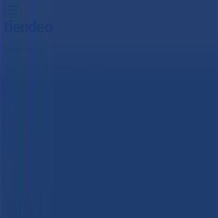
Estás aquí:
Sant Adrià de Besós - 28001
Destacados
Hiper-Supermercados
Hogar y Muebles
Jardín
y Bricolaje
Ropa, Zapatos y Complementos
Informática y
Electrónica
Juguetes y Bebés
Coches, Motos y
Recambios
Perfumerías y
Belleza
Viajes
Restauración
Deporte
Salud y
Ópticas
Ocio
Libros y Papelerías
Bancos y Seguros
Bodas
Publicidad
B The travel Brand | AV/