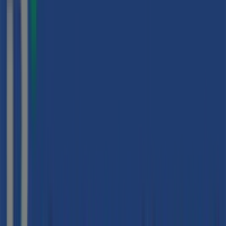
Yoigo
Carrer Ricart 19, Sant Adrià de Besós
84 m
Cerrado
Kibuc
Pza. de la Vila, 14, Sant Adrià de Besós
87 m