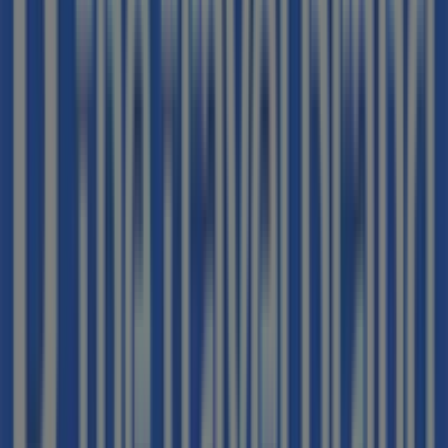
No pierdas la oportunidad de visitar la tienda de
B The
travel Brand
en
AV/ CATALUNYA ,65
para disfrutar de
una experiencia de compra completa. Te invitamos a
explorar las promociones que tenemos para ti este
agosto
y mantenerte informado de las mejores ofertas
de
B The travel Brand
en
Sant Adrià de Besós
.
¡Visítanos y empieza a ahorrar hoy mismo!
Más información de B The travel Brand
Ver otras tiendas
de B The travel Brand en Sant Adrià de Besós
Publicidad