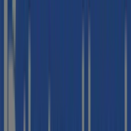
MAPFRE
PSO RAMBLETA 14, Sant Adrià de Besós
114 m
Cerrado
BBVA
RICART, 20-22 (ESQ.PL. DE LA VILA), Sant Adrià de
Besós
126 m
Otros negocios de Viajes en Sant
Adrià de Besós