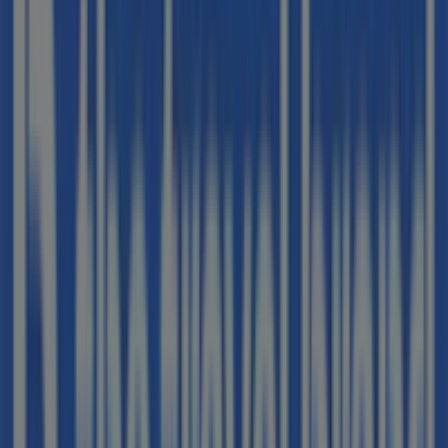
B The travel Brand
Bienvenido a la tienda de
B The travel Brand
en
Tiendeo, donde podrás descubrir las mejores
ofertas
,
promociones
y
catálogos
de esta destacada marca del
sector de
Viajes
. Nuestra tienda física está ubicada en
AV/ CATALUNYA ,65
,
Sant Adrià de Besós
, y en ella
encontrarás una amplia gama de productos de calidad
que te permitirán ahorrar durante todo el
agosto de
2026
.
En Tiendeo te ofrecemos toda la información actualizada
sobre
B The travel Brand
, como los horarios de
apertura, las ofertas exclusivas y la ubicación exacta de
la tienda en
AV/ CATALUNYA ,65
. Además, tendrás
acceso a los últimos catálogos de
B The travel Brand
,
donde podrás descubrir las promociones más recientes
y aprovechar grandes descuentos en productos de
Viajes
para tus compras en
Sant Adrià de Besós
.