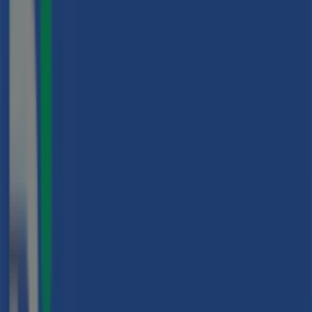
Tiendas más cercanas
MÁSmóvil
Carrer Ricart, 19, Sant Adrià de Besós
84 m