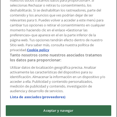
nuestros socios tratamos datos para proporcionar». Si
aplicación?
seleccionas Rechazar o retiras tu consentimiento, los
deshabilitarás. Si se deshabilitan los rastreadores, parte del
contenido y los anuncios que ves podrían dejar de ser
Índices
relevantes para ti. Puedes volver a acceder a este menú para
cambiar tus opciones o retirar el consentimiento en cualquier
momento haciendo clic en el enlace «Gestionar las
preferencias» que aparece en el en la parte inferior de la
Marcas
página web. Tus opciones tendrán efecto dentro de nuestro
Marcas locales
Sitio web. Para saber más, consulta nuestra política de
Negocios
privacidad.
Cookie policy
Tanto nosotros como nuestros asociados tratamos
Negocios cercanos
los datos para proporcionar:
Productos
Productos locales
Utilizar datos de localización geográfica precisa. Analizar
activamente las características del dispositivo para su
Ciudades
identificación. Almacenar la información en un dispositivo y/o
acceder a ella. Publicidad y contenido personalizados,
Descargar la APP Tiendeo
medición de publicidad y contenido, investigación de
audiencia y desarrollo de servicios.
Lista de asociados (proveedores)
Aceptar y navegar