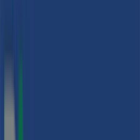
CATALUNYA ,65, Sant Adrià de
Besós - Ofertas, teléfono y horarios
Tiendeo en Sant Adrià de Besós
»
Ofertas de Viajes en Sant Adrià de Besós
»
B The travel Brand en Sant Adrià de Besós
»
B The travel Brand | AV/ CATALUNYA ,65
Mapa
935157206
Mapa
935157206
Estamos a punto de publicar ofertas de B The travel
Brand
Publicidad