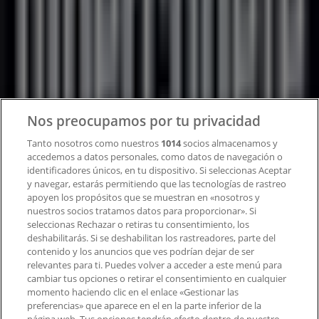
¿Qué hacemos?
Soluciones para empresas
Noticias y prensa
Trabaja con nosotros
Contacto
Nos preocupamos por tu privacidad
Tanto nosotros como nuestros
1014
socios almacenamos y
accedemos a datos personales, como datos de navegación o
Contacto comercial y de marketing
identificadores únicos, en tu dispositivo. Si seleccionas Aceptar
Tienda mal colocada en el mapa
y navegar, estarás permitiendo que las tecnologías de rastreo
Notificar un folleto
apoyen los propósitos que se muestran en «nosotros y
¿Encontraste un problema en la web o en la
nuestros socios tratamos datos para proporcionar». Si
aplicación?
seleccionas Rechazar o retiras tu consentimiento, los
deshabilitarás. Si se deshabilitan los rastreadores, parte del
contenido y los anuncios que ves podrían dejar de ser
Índices
relevantes para ti. Puedes volver a acceder a este menú para
cambiar tus opciones o retirar el consentimiento en cualquier
momento haciendo clic en el enlace «Gestionar las
preferencias» que aparece en el en la parte inferior de la
Marcas