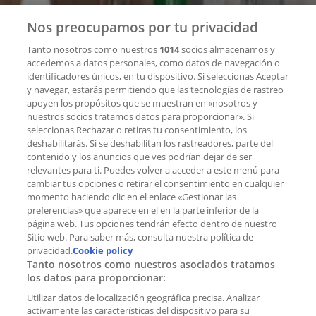
Trabaja con nosotros
Nos preocupamos por tu privacidad
Contacto
Tanto nosotros como nuestros
1014
socios almacenamos y
accedemos a datos personales, como datos de navegación o
identificadores únicos, en tu dispositivo. Si seleccionas Aceptar
y navegar, estarás permitiendo que las tecnologías de rastreo
Contacto comercial y de marketing
apoyen los propósitos que se muestran en «nosotros y
Tienda mal colocada en el mapa
nuestros socios tratamos datos para proporcionar». Si
Notificar un folleto
seleccionas Rechazar o retiras tu consentimiento, los
deshabilitarás. Si se deshabilitan los rastreadores, parte del
¿Encontraste un problema en la web o en la
contenido y los anuncios que ves podrían dejar de ser
aplicación?
relevantes para ti. Puedes volver a acceder a este menú para
cambiar tus opciones o retirar el consentimiento en cualquier
momento haciendo clic en el enlace «Gestionar las
Índices
preferencias» que aparece en el en la parte inferior de la
página web. Tus opciones tendrán efecto dentro de nuestro
Sitio web. Para saber más, consulta nuestra política de
Marcas
privacidad.
Cookie policy
Tanto nosotros como nuestros asociados tratamos
Negocios
los datos para proporcionar:
Negocios cercanos
Productos
Utilizar datos de localización geográfica precisa. Analizar
activamente las características del dispositivo para su
Ciudades