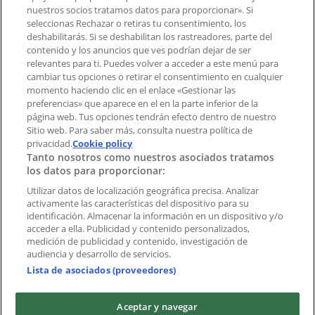
¿Encontraste un problema en la web o en la
nuestros socios tratamos datos para proporcionar». Si
aplicación?
seleccionas Rechazar o retiras tu consentimiento, los
deshabilitarás. Si se deshabilitan los rastreadores, parte del
contenido y los anuncios que ves podrían dejar de ser
Índices
relevantes para ti. Puedes volver a acceder a este menú para
cambiar tus opciones o retirar el consentimiento en cualquier
momento haciendo clic en el enlace «Gestionar las
preferencias» que aparece en el en la parte inferior de la
Marcas
página web. Tus opciones tendrán efecto dentro de nuestro
Marcas locales
Sitio web. Para saber más, consulta nuestra política de
Negocios
privacidad.
Cookie policy
Tanto nosotros como nuestros asociados tratamos
Negocios cercanos
los datos para proporcionar:
Productos
Productos locales
Utilizar datos de localización geográfica precisa. Analizar
activamente las características del dispositivo para su
Ciudades
identificación. Almacenar la información en un dispositivo y/o
acceder a ella. Publicidad y contenido personalizados,
Descargar la APP Tiendeo
medición de publicidad y contenido, investigación de
audiencia y desarrollo de servicios.
Lista de asociados (proveedores)
Aceptar y navegar