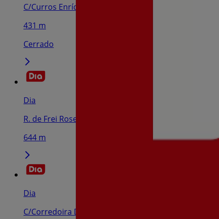
C/Curros Enríquez, 23, Santiago De Compostela
431 m
Cerrado
Dia
R. de Frei Rosendo Salvado, 10, Santiago de Compost
644 m
Dia
C/Corredoira Das Fraguas, 1-3-5, Santiago De Compo