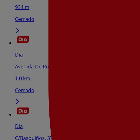
934 m
Cerrado
Dia
Avenida De Rosalía De Castro, 136, Santiago De Com
1.0 km
Cerrado
Dia
C/Basquiños, 37, Santiago De Compostela