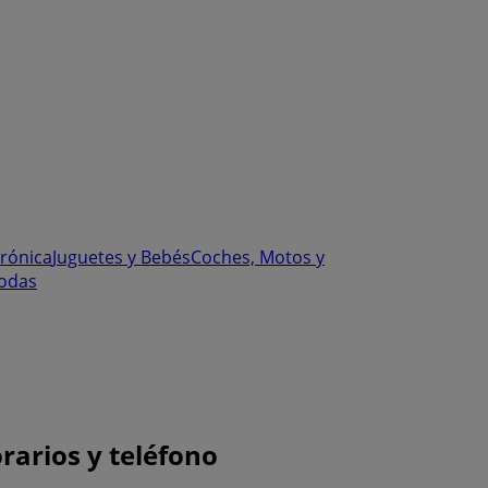
trónica
Juguetes y Bebés
Coches, Motos y
odas
rarios y teléfono