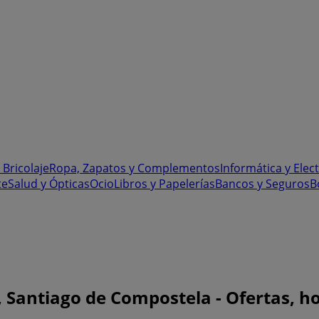
 Bricolaje
Ropa, Zapatos y Complementos
Informática y Elec
te
Salud y Ópticas
Ocio
Libros y Papelerías
Bancos y Seguros
B
 Santiago de Compostela - Ofertas, ho