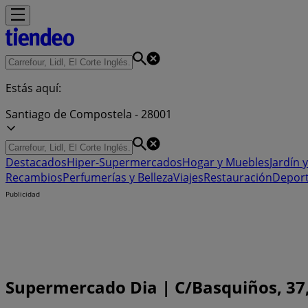
Estás aquí:
Santiago de Compostela - 28001
Destacados
Hiper-Supermercados
Hogar y Muebles
Jardín y
Recambios
Perfumerías y Belleza
Viajes
Restauración
Depor
Publicidad
Supermercado Dia | C/Basquiños, 37,