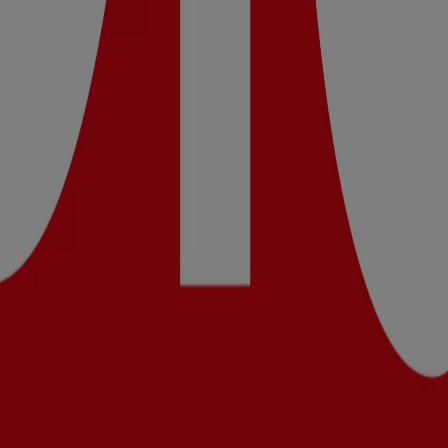
ela
stela