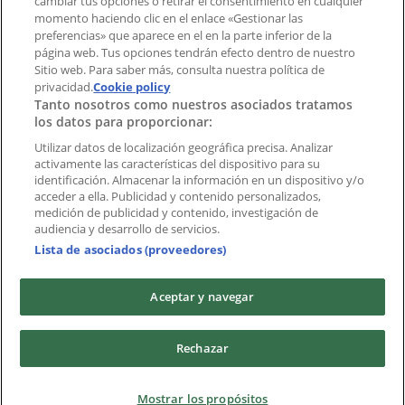
cambiar tus opciones o retirar el consentimiento en cualquier
momento haciendo clic en el enlace «Gestionar las
preferencias» que aparece en el en la parte inferior de la
Marcas
página web. Tus opciones tendrán efecto dentro de nuestro
Marcas locales
Sitio web. Para saber más, consulta nuestra política de
Negocios
privacidad.
Cookie policy
Tanto nosotros como nuestros asociados tratamos
Negocios cercanos
los datos para proporcionar:
Productos
Productos locales
Utilizar datos de localización geográfica precisa. Analizar
activamente las características del dispositivo para su
Ciudades
identificación. Almacenar la información en un dispositivo y/o
acceder a ella. Publicidad y contenido personalizados,
Descargar la APP Tiendeo
medición de publicidad y contenido, investigación de
audiencia y desarrollo de servicios.
Lista de asociados (proveedores)
Aceptar y navegar
Copyright © Tiendeo ® 2026 · Shopfully Marketing S.L.U. –
Rechazar
Palau de Mar – 08039 Barcelona, Spain
Términos y condiciones
Política de privacidad
Mostrar los propósitos