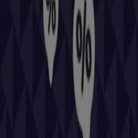
mantenerte informado de las mejores ofertas de
Repsol
en
Santiago de Compostela
. ¡Visítanos y empieza a
ahorrar hoy mismo!
Más información de Repsol
Ver otras tiendas de Repsol
en Santiago de Compostela
Publicidad