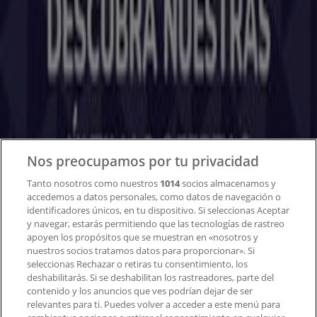
Tiendeo
¿Qué hacemos?
Soluciones para empresas
Noticias y prensa
Trabaja con nosotros
Contacto
Nos preocupamos por tu privacidad
Tanto nosotros como nuestros
1014
socios almacenamos y
accedemos a datos personales, como datos de navegación o
Contacto comercial y de marketing
identificadores únicos, en tu dispositivo. Si seleccionas Aceptar
Tienda mal colocada en el mapa
y navegar, estarás permitiendo que las tecnologías de rastreo
Notificar un folleto
apoyen los propósitos que se muestran en «nosotros y
¿Encontraste un problema en la web o en la
nuestros socios tratamos datos para proporcionar». Si
aplicación?
seleccionas Rechazar o retiras tu consentimiento, los
deshabilitarás. Si se deshabilitan los rastreadores, parte del
contenido y los anuncios que ves podrían dejar de ser
Índices
relevantes para ti. Puedes volver a acceder a este menú para