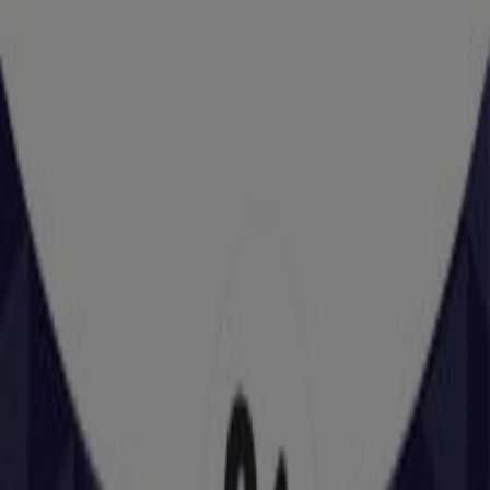
Estancos
Calle Cuesta del Veedor, 50, Santiago de
Compostela
27 m
Cerrado
Froiz
Plaza del Toural, 2, Santiago de Compostela
38 m