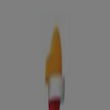
de Compostela - Ofertas, teléfono y
horarios
Tiendeo en Santiago de Compostela
»
Ofertas de Coches, Motos y Recambios en Santiago
de Compostela
»
Repsol en Santiago de Compostela
»
Repsol | CR N-525, 336,4
Mapa
981817407
Mapa
981817407
Ofertas de Repsol en Santiago de
Compostela