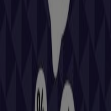
podrás descubrir las mejores
ofertas
,
promociones
y
catálogos
de esta destacada marca del sector de
Coches, Motos y Recambios
. Nuestra tienda física está
ubicada en
CR N-525, 336,4
,
Santiago de Compostela
, y
en ella encontrarás una amplia gama de productos de
calidad que te permitirán ahorrar durante todo el
agosto de 2026
.
En Tiendeo te ofrecemos toda la información actualizada
sobre
Repsol
, como los horarios de apertura, las ofertas
exclusivas y la ubicación exacta de la tienda en
CR N-525,
336,4
. Además, tendrás acceso a los últimos catálogos
de
Repsol
, donde podrás descubrir las promociones
más recientes y aprovechar grandes descuentos en
productos de
Coches, Motos y Recambios
para tus
compras en
Santiago de Compostela
.
No pierdas la oportunidad de visitar la tienda de
Repsol
en
CR N-525, 336,4
para disfrutar de una experiencia de
compra completa. Te invitamos a explorar las
promociones que tenemos para ti este
agosto
y