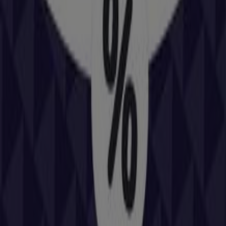
Cerrado
Promo Tiendeo
Santago de Compostela, Santiago de Compostela
45 m
Otros negocios de Coches, Motos y
Recambios en Santiago de
Compostela
Repsol
Bienvenido a la tienda de
Repsol
en Tiendeo, donde