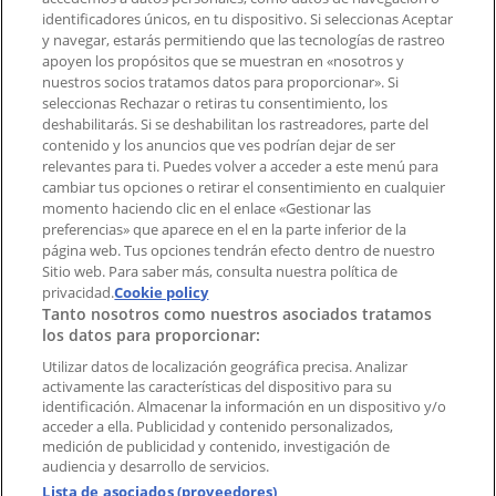
identificadores únicos, en tu dispositivo. Si seleccionas Aceptar
y navegar, estarás permitiendo que las tecnologías de rastreo
Contacto comercial y de marketing
apoyen los propósitos que se muestran en «nosotros y
Tienda mal colocada en el mapa
nuestros socios tratamos datos para proporcionar». Si
Notificar un folleto
seleccionas Rechazar o retiras tu consentimiento, los
deshabilitarás. Si se deshabilitan los rastreadores, parte del
¿Encontraste un problema en la web o en la
contenido y los anuncios que ves podrían dejar de ser
aplicación?
relevantes para ti. Puedes volver a acceder a este menú para
cambiar tus opciones o retirar el consentimiento en cualquier
momento haciendo clic en el enlace «Gestionar las
Índices
preferencias» que aparece en el en la parte inferior de la
página web. Tus opciones tendrán efecto dentro de nuestro
Sitio web. Para saber más, consulta nuestra política de
Marcas
privacidad.
Cookie policy
Tanto nosotros como nuestros asociados tratamos
Negocios
los datos para proporcionar:
Negocios cercanos
Productos
Utilizar datos de localización geográfica precisa. Analizar
activamente las características del dispositivo para su
Ciudades
identificación. Almacenar la información en un dispositivo y/o
acceder a ella. Publicidad y contenido personalizados,
Descargar la APP Tiendeo
medición de publicidad y contenido, investigación de
audiencia y desarrollo de servicios.
Lista de asociados (proveedores)