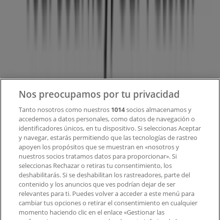
¿Qué hacemos?
Soluciones para empresas
Noticias y prensa
Trabaja con nosotros
Contacto
Nos preocupamos por tu privacidad
Tanto nosotros como nuestros
1014
socios almacenamos y
accedemos a datos personales, como datos de navegación o
Contacto comercial y de marketing
identificadores únicos, en tu dispositivo. Si seleccionas Aceptar
Tienda mal colocada en el mapa
y navegar, estarás permitiendo que las tecnologías de rastreo
Notificar un folleto
apoyen los propósitos que se muestran en «nosotros y
¿Encontraste un problema en la web o en la
nuestros socios tratamos datos para proporcionar». Si
aplicación?
seleccionas Rechazar o retiras tu consentimiento, los
deshabilitarás. Si se deshabilitan los rastreadores, parte del
contenido y los anuncios que ves podrían dejar de ser
Índices
relevantes para ti. Puedes volver a acceder a este menú para
cambiar tus opciones o retirar el consentimiento en cualquier
momento haciendo clic en el enlace «Gestionar las