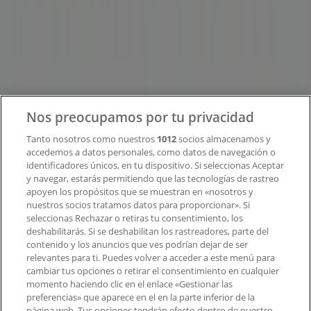
¿Qué hacemos?
Soluciones para empresas
Noticias y prensa
Trabaja con nosotros
Contacto
Nos preocupamos por tu privacidad
Tanto nosotros como nuestros
1012
socios almacenamos y
accedemos a datos personales, como datos de navegación o
Contacto comercial y de marketing
identificadores únicos, en tu dispositivo. Si seleccionas Aceptar
Tienda mal colocada en el mapa
y navegar, estarás permitiendo que las tecnologías de rastreo
Notificar un folleto
apoyen los propósitos que se muestran en «nosotros y
¿Encontraste un problema en la web o en la
nuestros socios tratamos datos para proporcionar». Si
aplicación?
seleccionas Rechazar o retiras tu consentimiento, los
deshabilitarás. Si se deshabilitan los rastreadores, parte del
contenido y los anuncios que ves podrían dejar de ser
Índices
relevantes para ti. Puedes volver a acceder a este menú para
cambiar tus opciones o retirar el consentimiento en cualquier
momento haciendo clic en el enlace «Gestionar las
preferencias» que aparece en el en la parte inferior de la
Marcas
página web. Tus opciones tendrán efecto dentro de nuestro