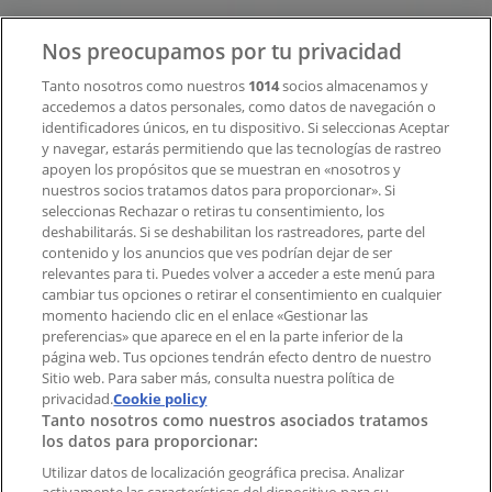
Contacto
Nos preocupamos por tu privacidad
Tanto nosotros como nuestros
1014
socios almacenamos y
accedemos a datos personales, como datos de navegación o
Contacto comercial y de marketing
identificadores únicos, en tu dispositivo. Si seleccionas Aceptar
Tienda mal colocada en el mapa
y navegar, estarás permitiendo que las tecnologías de rastreo
Notificar un folleto
apoyen los propósitos que se muestran en «nosotros y
¿Encontraste un problema en la web o en la
nuestros socios tratamos datos para proporcionar». Si
aplicación?
seleccionas Rechazar o retiras tu consentimiento, los
deshabilitarás. Si se deshabilitan los rastreadores, parte del
contenido y los anuncios que ves podrían dejar de ser
Índices
relevantes para ti. Puedes volver a acceder a este menú para
cambiar tus opciones o retirar el consentimiento en cualquier
momento haciendo clic en el enlace «Gestionar las
preferencias» que aparece en el en la parte inferior de la
Marcas
página web. Tus opciones tendrán efecto dentro de nuestro
Marcas locales
Sitio web. Para saber más, consulta nuestra política de
Negocios
privacidad.
Cookie policy
Tanto nosotros como nuestros asociados tratamos
Negocios cercanos
los datos para proporcionar:
Productos
Productos locales
Utilizar datos de localización geográfica precisa. Analizar