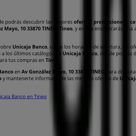
e podrás descubrir las mejores
ofertas
,
promociones
y
ca
z Mayo, 10 33870 TINEO
,
Tineo
, y en ella encontrarás una
 sobre
Unicaja Banco
, como los horarios de apertura, las of
 a los últimos catálogos de
Unicaja Banco
, donde podrás 
ara tus compras en
Tineo
.
Banco
en
Av González Mayo, 10 33870 TINEO
para disfruta
o
y mantenerte informado de las mejores ofertas de
Unicaj
icaja Banco en Tineo