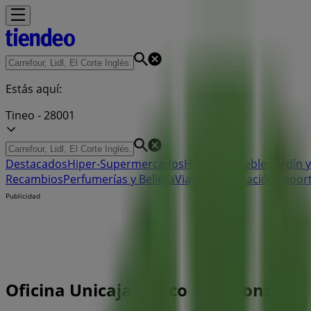
Estás aquí:
Tineo - 28001
Destacados
Hiper-Supermercados
Hogar y Muebles
Jardín y
Recambios
Perfumerías y Belleza
Viajes
Restauración
Depor
Publicidad
Oficina Unicaja Banco | Av González 