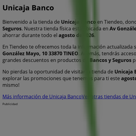
Unicaja Banco
Bienvenido a la tienda de
Unicaja Banco
en Tiendeo, dond
Seguros
. Nuestra tienda física está ubicada en
Av Gonzále
ahorrar durante todo el
agosto de 2026
.
En Tiendeo te ofrecemos toda la información actualizada
González Mayo, 10 33870 TINEO
. Además, tendrás acceso
grandes descuentos en productos de
Bancos y Seguros
p
No pierdas la oportunidad de visitar la tienda de
Unicaja 
explorar las promociones que tenemos para ti este
agost
mismo!
Más información de Unicaja Banco
Ver otras tiendas de Un
Publicidad