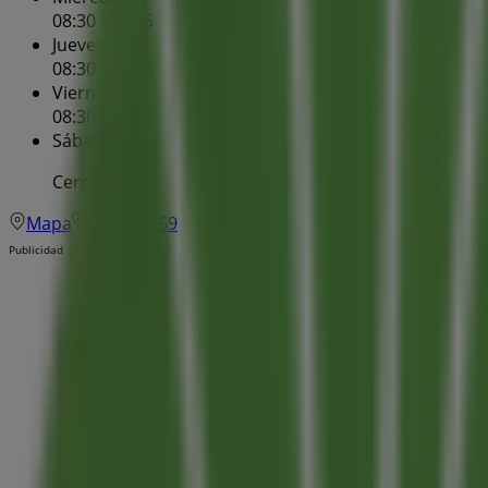
08:30 - 14:15
Jueves
08:30 - 14:15
Viernes
08:30 - 14:15
Sábado
Cerrado
Mapa
985800069
Publicidad