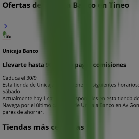
Ofertas de Unicaja Banco en Tineo
Unicaja Banco
Llevarte hasta 900€ y no pagar comisiones
Caduca el 30/9
Esta tienda de Unicaja Banco tiene los siguientes horarios: 
Sábado
Actualmente hay 1 catálogos disponibles en esta tienda d
Navega por el último catálogo de Unicaja Banco en Av Gonz
pares de ahorrar.
Tiendas más cercanas