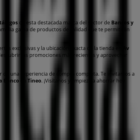
tálogos
de esta destacada marca del sector de
Bancos y
 amplia gama de productos de calidad que te permitirán
ertas exclusivas y la ubicación exacta de la tienda en
Av
descubrir las promociones más recientes y aprovechar
r de una experiencia de compra completa. Te invitamos a
a Banco
en
Tineo
. ¡Visítanos y empieza a ahorrar hoy