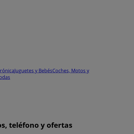
trónica
Juguetes y Bebés
Coches, Motos y
odas
s, teléfono y ofertas