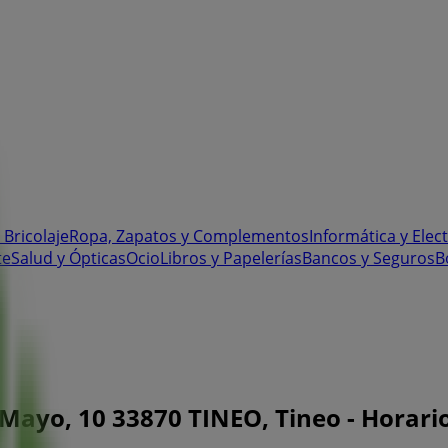
 Bricolaje
Ropa, Zapatos y Complementos
Informática y Elec
te
Salud y Ópticas
Ocio
Libros y Papelerías
Bancos y Seguros
B
Mayo, 10 33870 TINEO, Tineo - Horario