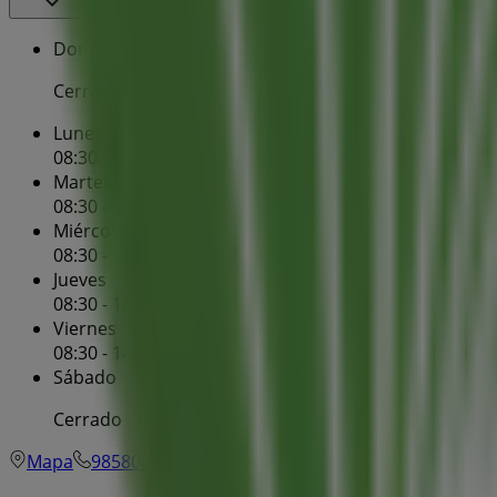
Domingo
Cerrado
Lunes
08:30 - 14:15
Martes
08:30 - 14:15
Miércoles
08:30 - 14:15
Jueves
08:30 - 14:15
Viernes
08:30 - 14:15
Sábado
Cerrado
Mapa
985800069