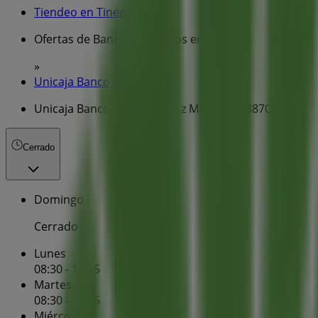
Tiendeo en Tineo
»
Ofertas de Bancos y Seguros en Tineo
»
Unicaja Banco en Tineo
»
Unicaja Banco | Av González Mayo, 10 33870 TINEO
Cerrado
Domingo
Cerrado
Lunes
08:30 - 14:15
Martes
08:30 - 14:15
Miércoles