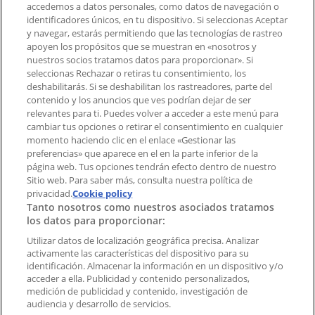
accedemos a datos personales, como datos de navegación o
Contacto comercial y de marketing
identificadores únicos, en tu dispositivo. Si seleccionas Aceptar
Tienda mal colocada en el mapa
y navegar, estarás permitiendo que las tecnologías de rastreo
Notificar un folleto
apoyen los propósitos que se muestran en «nosotros y
¿Encontraste un problema en la web o en la
nuestros socios tratamos datos para proporcionar». Si
aplicación?
seleccionas Rechazar o retiras tu consentimiento, los
deshabilitarás. Si se deshabilitan los rastreadores, parte del
contenido y los anuncios que ves podrían dejar de ser
Índices
relevantes para ti. Puedes volver a acceder a este menú para
cambiar tus opciones o retirar el consentimiento en cualquier
momento haciendo clic en el enlace «Gestionar las
preferencias» que aparece en el en la parte inferior de la
Marcas
página web. Tus opciones tendrán efecto dentro de nuestro
Marcas locales
Sitio web. Para saber más, consulta nuestra política de
Negocios
privacidad.
Cookie policy
Tanto nosotros como nuestros asociados tratamos
Negocios cercanos
los datos para proporcionar:
Productos
Productos locales
Utilizar datos de localización geográfica precisa. Analizar
activamente las características del dispositivo para su
Ciudades
identificación. Almacenar la información en un dispositivo y/o
acceder a ella. Publicidad y contenido personalizados,
Descargar la APP Tiendeo
medición de publicidad y contenido, investigación de
audiencia y desarrollo de servicios.