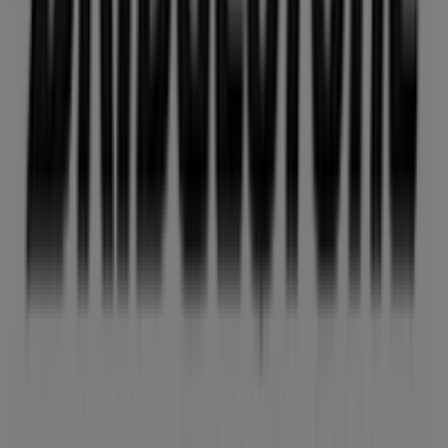
Bridgestone
Bienvenido a la tienda de
Bridgestone
en Tiendeo,
donde podrás descubrir las mejores
ofertas
,
promociones
y
catálogos
de esta destacada marca del
sector de
Coches, Motos y Recambios
. Nuestra tienda
física está ubicada en
CR DE SABIOTE, 3
,
Úbeda
, y en ella
encontrarás una amplia gama de productos de calidad
que te permitirán ahorrar durante todo el
agosto de
2026
.
En Tiendeo te ofrecemos toda la información actualizada
sobre
Bridgestone
, como los horarios de apertura, las
ofertas exclusivas y la ubicación exacta de la tienda en
CR DE SABIOTE, 3
. Además, tendrás acceso a los últimos
catálogos de
Bridgestone
, donde podrás descubrir las
promociones más recientes y aprovechar grandes
descuentos en productos de
Coches, Motos y
Recambios
para tus compras en
Úbeda
.
No pierdas la oportunidad de visitar la tienda de