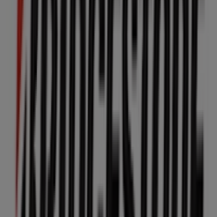
La Cartuja de Sevilla
C/CORRREDERA, 14-16, Úbeda
46 m
Cerrado
Alain Afflelou
c/corredera de san fernando 6 bajo, Úbeda
47 m
Cerrado