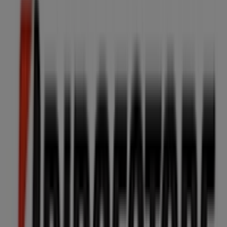
Tiendas más cercanas
Toy Planet
C/Corredera, 14-16, Úbeda
14 m
Cerrado