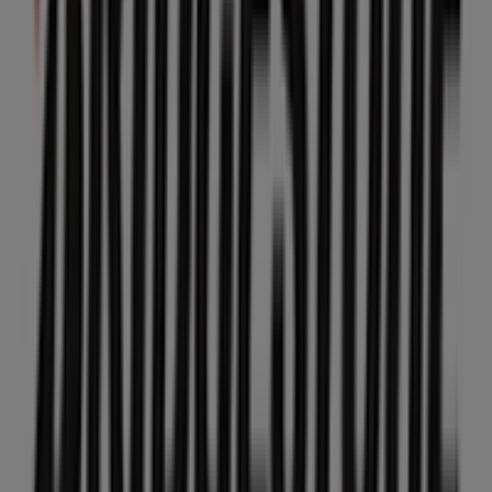
Equivalenza
C/ Trinidad Esq Plaza de Andaluc­ia, Úbeda
62 m
BBVA
PL. DE ANDALUCIA, 3, Úbeda
65 m
Otros negocios de Coches, Motos y
Recambios en Úbeda