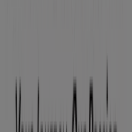
Bridgestone
en
CR DE SABIOTE, 3
para disfrutar de una
experiencia de compra completa. Te invitamos a
explorar las promociones que tenemos para ti este
agosto
y mantenerte informado de las mejores ofertas
de
Bridgestone
en
Úbeda
. ¡Visítanos y empieza a
ahorrar hoy mismo!
Más información de Bridgestone
Ver otras tiendas de
Bridgestone en Úbeda
Publicidad