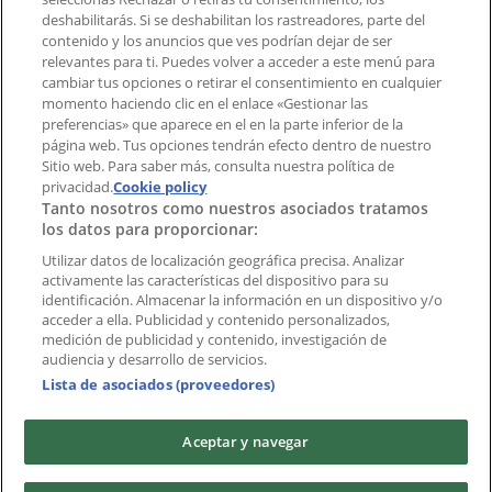
deshabilitarás. Si se deshabilitan los rastreadores, parte del
contenido y los anuncios que ves podrían dejar de ser
Índices
relevantes para ti. Puedes volver a acceder a este menú para
cambiar tus opciones o retirar el consentimiento en cualquier
momento haciendo clic en el enlace «Gestionar las
preferencias» que aparece en el en la parte inferior de la
Marcas
página web. Tus opciones tendrán efecto dentro de nuestro
Marcas locales
Sitio web. Para saber más, consulta nuestra política de
Negocios
privacidad.
Cookie policy
Tanto nosotros como nuestros asociados tratamos
Negocios cercanos
los datos para proporcionar:
Productos
Productos locales
Utilizar datos de localización geográfica precisa. Analizar
activamente las características del dispositivo para su
Ciudades
identificación. Almacenar la información en un dispositivo y/o
acceder a ella. Publicidad y contenido personalizados,
Descargar la APP Tiendeo
medición de publicidad y contenido, investigación de
audiencia y desarrollo de servicios.
Lista de asociados (proveedores)
Aceptar y navegar