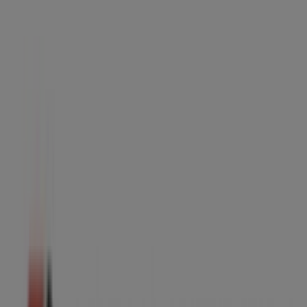
Úbeda - Ofertas, teléfono y horarios
Tiendeo en Úbeda
»
Ofertas de Coches, Motos y Recambios en Úbeda
»
Bridgestone en Úbeda
»
Bridgestone | CR DE SABIOTE, 3
Mapa
Mapa
Estamos a punto de publicar ofertas de Bridgestone
Publicidad