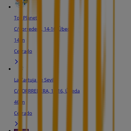
Toy Planet
C/Corredera, 14-16, Úbeda
14 m
Cerrado
La Cartuja de Sevilla
C/CORRREDERA, 14-16, Úbeda
46 m
Cerrado