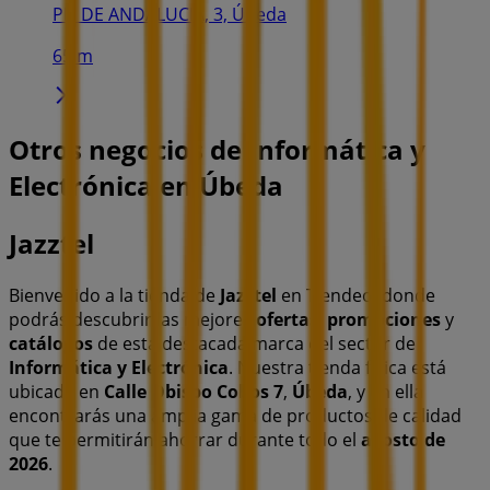
PL. DE ANDALUCIA, 3, Úbeda
65 m
Otros negocios de Informática y
Electrónica en Úbeda
Jazztel
Bienvenido a la tienda de
Jazztel
en Tiendeo, donde
podrás descubrir las mejores
ofertas
,
promociones
y
catálogos
de esta destacada marca del sector de
Informática y Electrónica
. Nuestra tienda física está
ubicada en
Calle Obispo Cobos 7
,
Úbeda
, y en ella
encontrarás una amplia gama de productos de calidad
que te permitirán ahorrar durante todo el
agosto de
2026
.