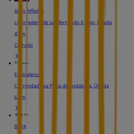
Alain Afflelou
c/corredera de san fernando 6 bajo, Úbeda
47 m
Cerrado
Equivalenza
C/ Trinidad Esq Plaza de Andaluc­ia, Úbeda
62 m
BBVA