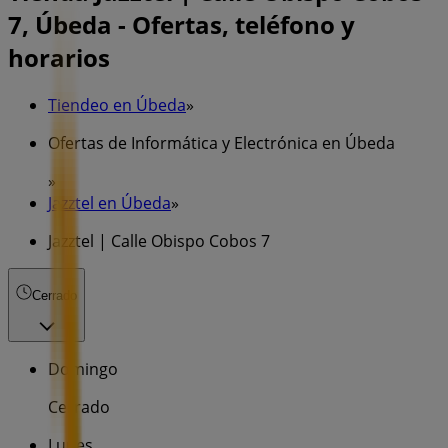
7, Úbeda - Ofertas, teléfono y
horarios
Tiendeo en Úbeda
»
Ofertas de Informática y Electrónica en Úbeda
»
Jazztel en Úbeda
»
Jazztel | Calle Obispo Cobos 7
Cerrado
Domingo
Cerrado
Lunes