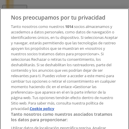
Contacto
Nos preocupamos por tu privacidad
Tanto nosotros como nuestros
1014
socios almacenamos y
accedemos a datos personales, como datos de navegación o
Contacto comercial y de marketing
identificadores únicos, en tu dispositivo. Si seleccionas Aceptar
Tienda mal colocada en el mapa
y navegar, estarás permitiendo que las tecnologías de rastreo
Notificar un folleto
apoyen los propósitos que se muestran en «nosotros y
¿Encontraste un problema en la web o en la
nuestros socios tratamos datos para proporcionar». Si
aplicación?
seleccionas Rechazar o retiras tu consentimiento, los
deshabilitarás. Si se deshabilitan los rastreadores, parte del
contenido y los anuncios que ves podrían dejar de ser
Índices
relevantes para ti. Puedes volver a acceder a este menú para
cambiar tus opciones o retirar el consentimiento en cualquier
momento haciendo clic en el enlace «Gestionar las
preferencias» que aparece en el en la parte inferior de la
Marcas
página web. Tus opciones tendrán efecto dentro de nuestro
Marcas locales
Sitio web. Para saber más, consulta nuestra política de
Negocios
privacidad.
Cookie policy
Tanto nosotros como nuestros asociados tratamos
Negocios cercanos
los datos para proporcionar:
Productos
Productos locales
Utilizar datos de localización geográfica precisa. Analizar