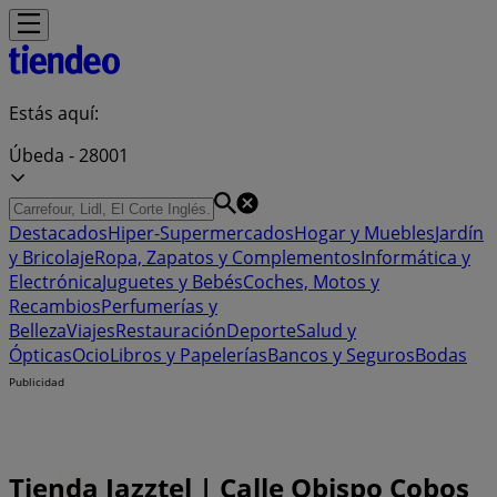
Estás aquí:
Úbeda - 28001
Destacados
Hiper-Supermercados
Hogar y Muebles
Jardín
y Bricolaje
Ropa, Zapatos y Complementos
Informática y
Electrónica
Juguetes y Bebés
Coches, Motos y
Recambios
Perfumerías y
Belleza
Viajes
Restauración
Deporte
Salud y
Ópticas
Ocio
Libros y Papelerías
Bancos y Seguros
Bodas
Publicidad
Tienda Jazztel | Calle Obispo Cobos