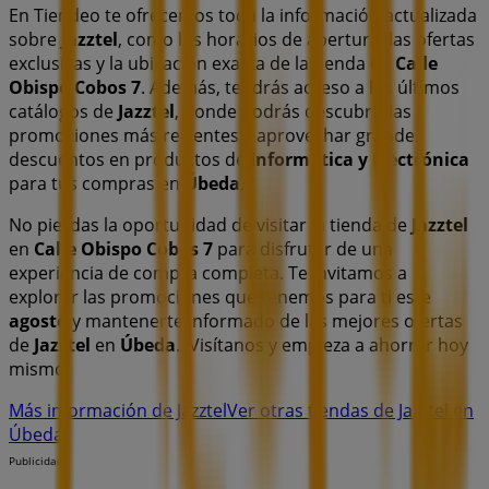
En Tiendeo te ofrecemos toda la información actualizada
sobre
Jazztel
, como los horarios de apertura, las ofertas
exclusivas y la ubicación exacta de la tienda en
Calle
Obispo Cobos 7
. Además, tendrás acceso a los últimos
catálogos de
Jazztel
, donde podrás descubrir las
promociones más recientes y aprovechar grandes
descuentos en productos de
Informática y Electrónica
para tus compras en
Úbeda
.
No pierdas la oportunidad de visitar la tienda de
Jazztel
en
Calle Obispo Cobos 7
para disfrutar de una
experiencia de compra completa. Te invitamos a
explorar las promociones que tenemos para ti este
agosto
y mantenerte informado de las mejores ofertas
de
Jazztel
en
Úbeda
. ¡Visítanos y empieza a ahorrar hoy
mismo!
Más información de Jazztel
Ver otras tiendas de Jazztel en
Úbeda
Publicidad