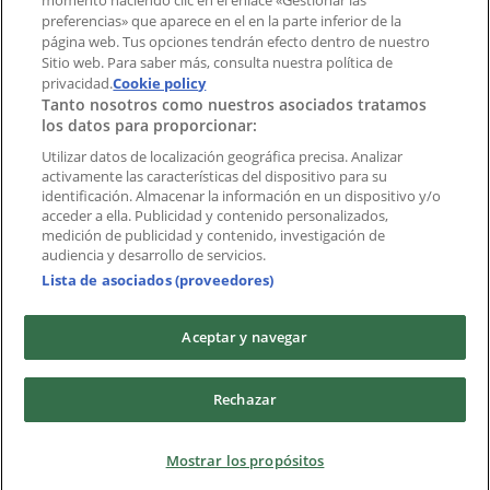
momento haciendo clic en el enlace «Gestionar las
Índices
preferencias» que aparece en el en la parte inferior de la
página web. Tus opciones tendrán efecto dentro de nuestro
Sitio web. Para saber más, consulta nuestra política de
Marcas
privacidad.
Cookie policy
Tanto nosotros como nuestros asociados tratamos
Negocios
los datos para proporcionar:
Negocios cercanos
Productos
Utilizar datos de localización geográfica precisa. Analizar
activamente las características del dispositivo para su
Ciudades
identificación. Almacenar la información en un dispositivo y/o
acceder a ella. Publicidad y contenido personalizados,
Descargar la APP Tiendeo
medición de publicidad y contenido, investigación de
audiencia y desarrollo de servicios.
Lista de asociados (proveedores)
Aceptar y navegar
Copyright © Tiendeo ® 2026 · Shopfully Marketing S.L.U. –
Rechazar
Palau de Mar – 08039 Barcelona, Spain
Términos y condiciones
Política de privacidad
Mostrar los propósitos
Gestionar cookies