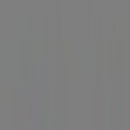
MONTSERRAT, 17-19, Vilanova del
Camí - Horarios, teléfono y ofertas
Tiendeo en Vilanova del Camí
»
Ofertas de Bancos y Seguros en Vilanova del Camí
»
BBVA en Vilanova del Camí
»
BBVA | AV. VERGE DE MONTSERRAT, 17-19
Mapa
938050595
Mapa
938050595
Ofertas de BBVA en Vilanova del
Camí