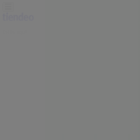
Estás aquí:
Vilanova del Camí - 28001
Destacados
Hiper-Supermercados
Hogar y Muebles
Jardín
y Bricolaje
Ropa, Zapatos y Complementos
Informática y
Electrónica
Juguetes y Bebés
Coches, Motos y
Recambios
Perfumerías y
Belleza
Viajes
Restauración
Deporte
Salud y
Ópticas
Ocio
Libros y Papelerías
Bancos y Seguros
Bodas
Publicidad
Oficina BBVA | AV. VERGE DE