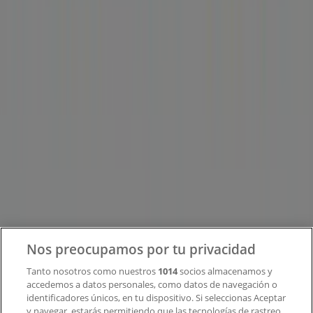
Tiendeo forma parte de Shopfully, la empresa
tecnológica que está reinventando las compras locales
en todo el mundo.
Tiendeo
¿Qué hacemos?
Soluciones para empresas
Noticias y prensa
Trabaja con nosotros
Contacto
Nos preocupamos por tu privacidad
Tanto nosotros como nuestros
1014
socios almacenamos y
accedemos a datos personales, como datos de navegación o
Contacto comercial y de marketing
identificadores únicos, en tu dispositivo. Si seleccionas Aceptar
Tienda mal colocada en el mapa
y navegar, estarás permitiendo que las tecnologías de rastreo