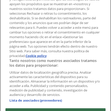
Notificar un folleto
apoyen los propósitos que se muestran en «nosotros y
¿Encontraste un problema en la web o en la
nuestros socios tratamos datos para proporcionar». Si
aplicación?
seleccionas Rechazar o retiras tu consentimiento, los
deshabilitarás. Si se deshabilitan los rastreadores, parte del
contenido y los anuncios que ves podrían dejar de ser
Índices
relevantes para ti. Puedes volver a acceder a este menú para
cambiar tus opciones o retirar el consentimiento en cualquier
momento haciendo clic en el enlace «Gestionar las
preferencias» que aparece en el en la parte inferior de la
Marcas
página web. Tus opciones tendrán efecto dentro de nuestro
Marcas locales
Sitio web. Para saber más, consulta nuestra política de
Negocios
privacidad.
Cookie policy
Tanto nosotros como nuestros asociados tratamos
Negocios cercanos
los datos para proporcionar:
Productos
Productos locales
Utilizar datos de localización geográfica precisa. Analizar
activamente las características del dispositivo para su
Ciudades
identificación. Almacenar la información en un dispositivo y/o
acceder a ella. Publicidad y contenido personalizados,
Descargar la APP Tiendeo
medición de publicidad y contenido, investigación de
audiencia y desarrollo de servicios.
Lista de asociados (proveedores)