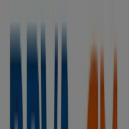
BBVA
Sin comisiones y hasta 1.060€ ¡te sale a
cuenta!
Caduca el 15/9
Tiendas más cercanas
Talleres Órbita Cepsa
Carretera de Sitges, km,14, Vilanova del Camí
35 m