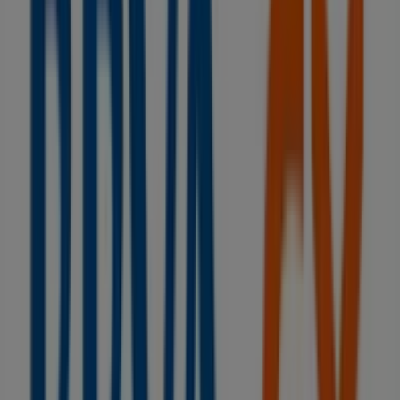
Cofac
CL PAPA JOAN XXIII, 14 Bis Bajos, Vilanova del Camí
35 m
Estancos
Calle Migdia (Del) 56, Vilanova del Camí
38 m
Cerrado