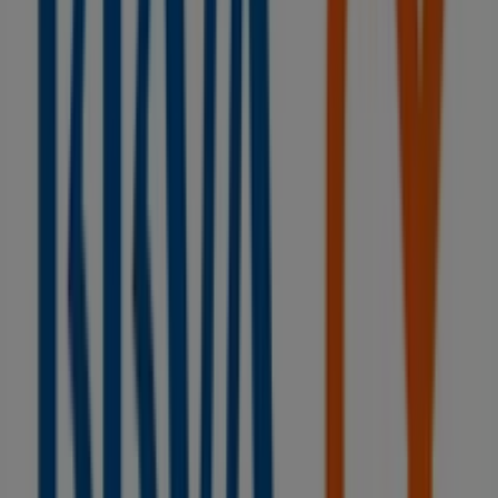
Dispunt
DOS DE MAIG, 58, Vilanova del Camí
77 m
Cerrado
MacMobles
Migdia, 46, Vilanova del Camí
81 m
Otros negocios de Bancos y Seguros