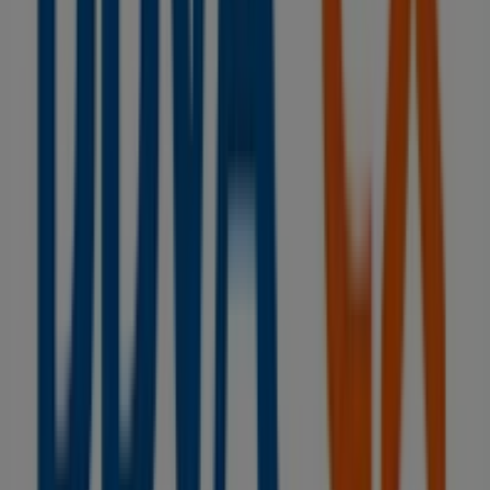
para tus compras en
Vilanova del Camí
.
No pierdas la oportunidad de visitar la tienda de
BBVA
en
AV. VERGE DE MONTSERRAT, 17-19
para disfrutar de
una experiencia de compra completa. Te invitamos a
explorar las promociones que tenemos para ti este
agosto
y mantenerte informado de las mejores ofertas
de
BBVA
en
Vilanova del Camí
. ¡Visítanos y empieza a
ahorrar hoy mismo!
Más información de BBVA
Ver otras tiendas de BBVA en
Vilanova del Camí
Publicidad