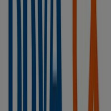
en Vilanova del Camí
BBVA
Bienvenido a la tienda de
BBVA
en Tiendeo, donde
podrás descubrir las mejores
ofertas
,
promociones
y
catálogos
de esta destacada marca del sector de
Bancos y Seguros
. Nuestra tienda física está ubicada en
AV. VERGE DE MONTSERRAT, 17-19
,
Vilanova del Camí
,
y en ella encontrarás una amplia gama de productos de
calidad que te permitirán ahorrar durante todo el
agosto de 2026
.
En Tiendeo te ofrecemos toda la información actualizada
sobre
BBVA
, como los horarios de apertura, las ofertas
exclusivas y la ubicación exacta de la tienda en
AV.
VERGE DE MONTSERRAT, 17-19
. Además, tendrás acceso
a los últimos catálogos de
BBVA
, donde podrás
descubrir las promociones más recientes y aprovechar
grandes descuentos en productos de
Bancos y Seguros