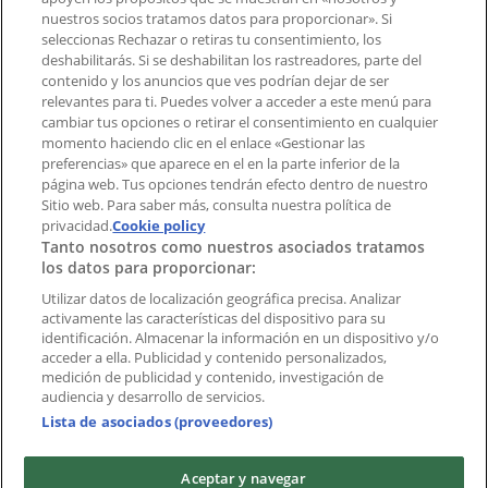
Tienda mal colocada en el mapa
nuestros socios tratamos datos para proporcionar». Si
Notificar un folleto
seleccionas Rechazar o retiras tu consentimiento, los
deshabilitarás. Si se deshabilitan los rastreadores, parte del
¿Encontraste un problema en la web o en la
contenido y los anuncios que ves podrían dejar de ser
aplicación?
relevantes para ti. Puedes volver a acceder a este menú para
cambiar tus opciones o retirar el consentimiento en cualquier
momento haciendo clic en el enlace «Gestionar las
Índices
preferencias» que aparece en el en la parte inferior de la
página web. Tus opciones tendrán efecto dentro de nuestro
Sitio web. Para saber más, consulta nuestra política de
Marcas
privacidad.
Cookie policy
Tanto nosotros como nuestros asociados tratamos
Negocios
los datos para proporcionar:
Negocios cercanos
Productos
Utilizar datos de localización geográfica precisa. Analizar
activamente las características del dispositivo para su
Ciudades
identificación. Almacenar la información en un dispositivo y/o
acceder a ella. Publicidad y contenido personalizados,
Descargar la APP Tiendeo
medición de publicidad y contenido, investigación de
audiencia y desarrollo de servicios.
Lista de asociados (proveedores)
Aceptar y navegar