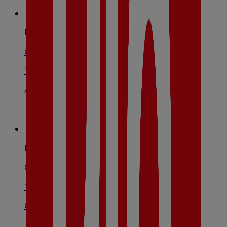
Dia
Carretera Ronda De Castuera, S/N, Castuera
12.4 km
Abierto
Dia
Calle Donoso Cortés, 8, Valle De La Serena
13.6 km
Cerrado