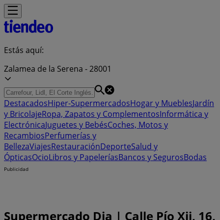
Estás aquí:
Zalamea de la Serena - 28001
Destacados
Hiper-Supermercados
Hogar y Muebles
Jardín
y Bricolaje
Ropa, Zapatos y Complementos
Informática y
Electrónica
Juguetes y Bebés
Coches, Motos y
Recambios
Perfumerías y
Belleza
Viajes
Restauración
Deporte
Salud y
Ópticas
Ocio
Libros y Papelerías
Bancos y Seguros
Bodas
Publicidad
Supermercado Dia | Calle Pío Xii, 16,