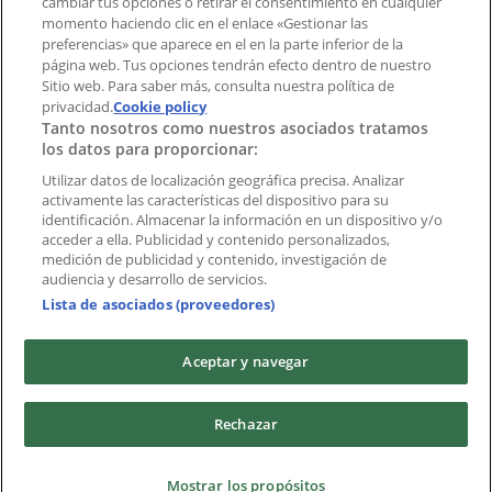
cambiar tus opciones o retirar el consentimiento en cualquier
momento haciendo clic en el enlace «Gestionar las
preferencias» que aparece en el en la parte inferior de la
Marcas
página web. Tus opciones tendrán efecto dentro de nuestro
Marcas locales
Sitio web. Para saber más, consulta nuestra política de
Negocios
privacidad.
Cookie policy
Tanto nosotros como nuestros asociados tratamos
Negocios cercanos
los datos para proporcionar:
Productos
Productos locales
Utilizar datos de localización geográfica precisa. Analizar
activamente las características del dispositivo para su
Ciudades
identificación. Almacenar la información en un dispositivo y/o
acceder a ella. Publicidad y contenido personalizados,
Descargar la APP Tiendeo
medición de publicidad y contenido, investigación de
audiencia y desarrollo de servicios.
Lista de asociados (proveedores)
Aceptar y navegar
Copyright © Tiendeo ® 2026 · Shopfully Marketing S.L.U. –
Rechazar
Palau de Mar – 08039 Barcelona, Spain
Términos y condiciones
Política de privacidad
Mostrar los propósitos