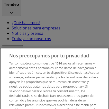
Tiendeo
¿Qué hacemos?
Soluciones para empresas
Noticias y prensa
Trabaja con nosotros
Contacto
Nos preocupamos por tu privacidad
Tanto nosotros como nuestros
1014
socios almacenamos y
accedemos a datos personales, como datos de navegación o
Contacto comercial y de marketing
identificadores únicos, en tu dispositivo. Si seleccionas Aceptar
Tienda mal colocada en el mapa
y navegar, estarás permitiendo que las tecnologías de rastreo
Notificar un folleto
apoyen los propósitos que se muestran en «nosotros y
¿Encontraste un problema en la web o en la
nuestros socios tratamos datos para proporcionar». Si
aplicación?
seleccionas Rechazar o retiras tu consentimiento, los
deshabilitarás. Si se deshabilitan los rastreadores, parte del
contenido y los anuncios que ves podrían dejar de ser
Índices
relevantes para ti. Puedes volver a acceder a este menú para