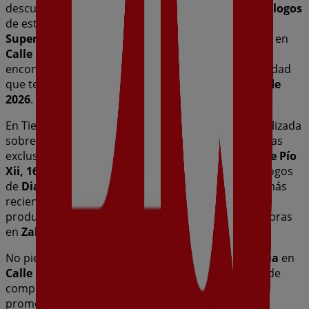
descubrir las mejores
ofertas
,
promociones
y
catálogos
de esta destacada marca del sector de
Hiper-
Supermercados
. Nuestra tienda física está ubicada en
Calle Pío Xii, 16
,
Zalamea de la Serena
, y en ella
encontrarás una amplia gama de productos de calidad
que te permitirán ahorrar durante todo el
agosto de
2026
.
En Tiendeo te ofrecemos toda la información actualizada
sobre
Dia
, como los horarios de apertura, las ofertas
exclusivas y la ubicación exacta de la tienda en
Calle Pío
Xii, 16
. Además, tendrás acceso a los últimos catálogos
de
Dia
, donde podrás descubrir las promociones más
recientes y aprovechar grandes descuentos en
productos de
Hiper-Supermercados
para tus compras
en
Zalamea de la Serena
.
No pierdas la oportunidad de visitar la tienda de
Dia
en
Calle Pío Xii, 16
para disfrutar de una experiencia de
compra completa. Te invitamos a explorar las
promociones que tenemos para ti este
agosto
y