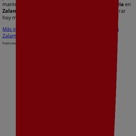
mantenerte informado de las mejores ofertas de
Dia
en
Zalamea de la Serena
. ¡Visítanos y empieza a ahorrar
hoy mismo!
Más información de Dia
Ver otras tiendas de Dia en
Zalamea de la Serena
Publicidad