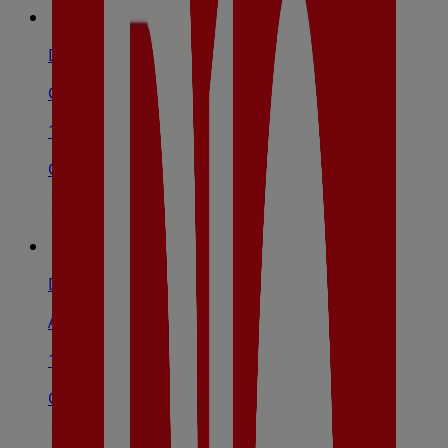
Dia
Calle Pío Xii, 16, Zalamea De La Serena
141 m
Cerrado
Dia
Avenida Canal, S/N, Quintana De La Serena
10.4 km
Cerrado