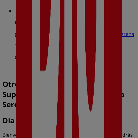
Dia
Carretera Castuera, S/N, Monterrubio De La Serena
19.4 km
Cerrado
Otros negocios de Hiper-
Supermercados en Zalamea de la
Serena
Dia
Bienvenido a la tienda de
Dia
en Tiendeo, donde podrás