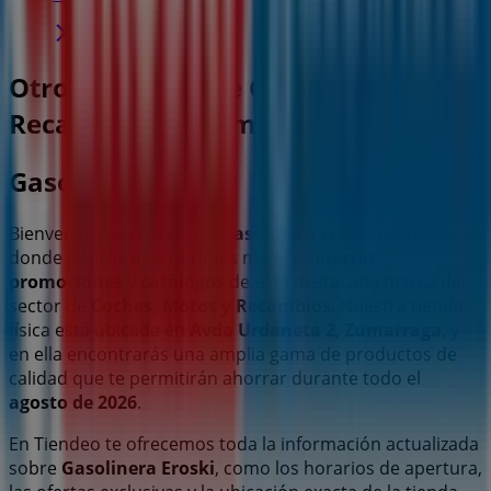
Otros negocios de Coches, Motos y
Recambios en Zumarraga
Gasolinera Eroski
Bienvenido a la tienda de
Gasolinera Eroski
en Tiendeo,
donde podrás descubrir las mejores
ofertas
,
promociones
y
catálogos
de esta destacada marca del
sector de
Coches, Motos y Recambios
. Nuestra tienda
física está ubicada en
Avda Urdaneta 2
,
Zumarraga
, y
en ella encontrarás una amplia gama de productos de
calidad que te permitirán ahorrar durante todo el
agosto de 2026
.
En Tiendeo te ofrecemos toda la información actualizada
sobre
Gasolinera Eroski
, como los horarios de apertura,