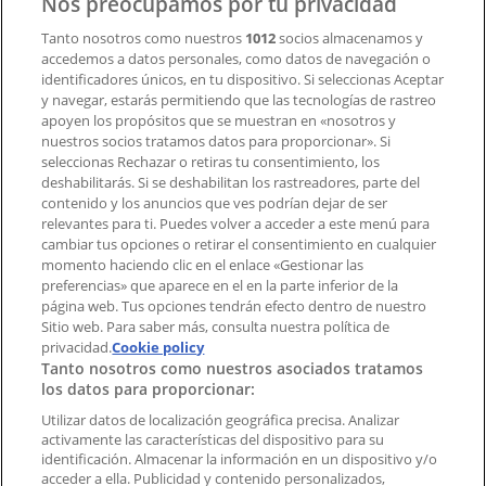
Nos preocupamos por tu privacidad
Tanto nosotros como nuestros
1012
socios almacenamos y
accedemos a datos personales, como datos de navegación o
Contacto comercial y de marketing
identificadores únicos, en tu dispositivo. Si seleccionas Aceptar
Tienda mal colocada en el mapa
y navegar, estarás permitiendo que las tecnologías de rastreo
Notificar un folleto
apoyen los propósitos que se muestran en «nosotros y
¿Encontraste un problema en la web o en la
nuestros socios tratamos datos para proporcionar». Si
aplicación?
seleccionas Rechazar o retiras tu consentimiento, los
deshabilitarás. Si se deshabilitan los rastreadores, parte del
contenido y los anuncios que ves podrían dejar de ser
Índices
relevantes para ti. Puedes volver a acceder a este menú para
cambiar tus opciones o retirar el consentimiento en cualquier
momento haciendo clic en el enlace «Gestionar las
preferencias» que aparece en el en la parte inferior de la
Marcas
página web. Tus opciones tendrán efecto dentro de nuestro
Marcas locales
Sitio web. Para saber más, consulta nuestra política de
Negocios
privacidad.
Cookie policy
Tanto nosotros como nuestros asociados tratamos
Negocios cercanos
los datos para proporcionar:
Productos
Productos locales
Utilizar datos de localización geográfica precisa. Analizar
activamente las características del dispositivo para su
Ciudades
identificación. Almacenar la información en un dispositivo y/o
acceder a ella. Publicidad y contenido personalizados,