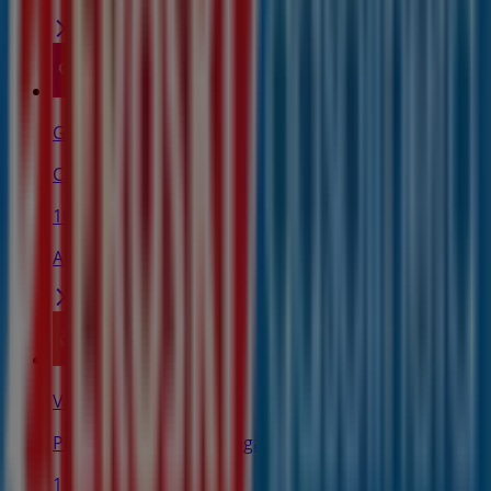
GAES
C Areizaga 4, Urretxu
108 m
Abierto
Valentine
Pl. Navarra, 1, Zumarraga
112 m