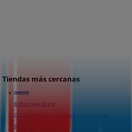
Tiendas más cercanas
B The travel Brand
CL/ CHURRUCA, 8, Donostia-San Sebastián
64 m