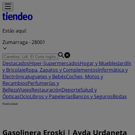
Estás aquí:
Zumarraga - 28001
Destacados
Hiper-Supermercados
Hogar y Muebles
Jardín
y Bricolaje
Ropa, Zapatos y Complementos
Informática y
Electrónica
Juguetes y Bebés
Coches, Motos y
Recambios
Perfumerías y
Belleza
Viajes
Restauración
Deporte
Salud y
Ópticas
Ocio
Libros y Papelerías
Bancos y Seguros
Bodas
Publicidad
Gasolinera Eroski | Avda Urdaneta