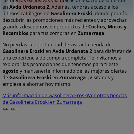
las ofertas exclusivas y la ubicación exacta de la tienda
en
Avda Urdaneta 2
. Además, tendrás acceso a los
últimos catálogos de
Gasolinera Eroski
, donde podrás
descubrir las promociones más recientes y aprovechar
grandes descuentos en productos de
Coches, Motos y
Recambios
para tus compras en
Zumarraga
.
No pierdas la oportunidad de visitar la tienda de
Gasolinera Eroski
en
Avda Urdaneta 2
para disfrutar de
una experiencia de compra completa. Te invitamos a
explorar las promociones que tenemos para ti este
agosto
y mantenerte informado de las mejores ofertas
de
Gasolinera Eroski
en
Zumarraga
. ¡Visítanos y
empieza a ahorrar hoy mismo!
Más información de Gasolinera Eroski
Ver otras tiendas
de Gasolinera Eroski en Zumarraga
Publicidad