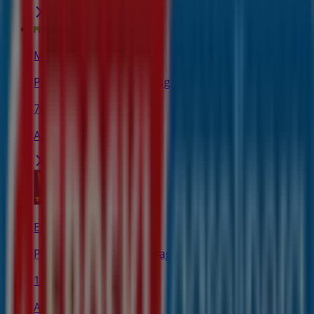
Milar
Piedad kalea, 5, Zumarraga
76 m
Abierto
Estancos
Plaza Euskadi 5, Zumarraga
107 m
Abierto