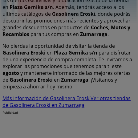
las ofertas exclusivas y la ubicación exacta de la tienda
en
Plaza Gernika s/n
. Además, tendrás acceso a los
últimos catálogos de
Gasolinera Eroski
, donde podrás
descubrir las promociones más recientes y aprovechar
grandes descuentos en productos de
Coches, Motos y
Recambios
para tus compras en
Zumarraga
.
No pierdas la oportunidad de visitar la tienda de
Gasolinera Eroski
en
Plaza Gernika s/n
para disfrutar
de una experiencia de compra completa. Te invitamos a
explorar las promociones que tenemos para ti este
agosto
y mantenerte informado de las mejores ofertas
de
Gasolinera Eroski
en
Zumarraga
. ¡Visítanos y
empieza a ahorrar hoy mismo!
Más información de Gasolinera Eroski
Ver otras tiendas
de Gasolinera Eroski en Zumarraga
Publicidad