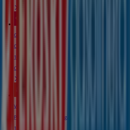
GAES
C Areizaga 4, Urretxu
108 m
Cerrado
Valentine
Pl. Navarra, 1, Zumarraga
112 m