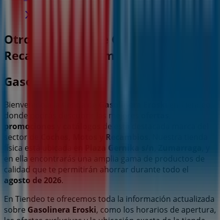
Otros negocios de Coches, Motos y
Recambios en Zumarraga
Gasolinera Eroski
Bienvenido a la tienda de
Gasolinera Eroski
en Tiendeo,
donde podrás descubrir las mejores
ofertas
,
promociones
y
catálogos
de esta destacada marca del
sector de
Coches, Motos y Recambios
. Nuestra tienda
física está ubicada en
Plaza Gernika s/n
,
Zumarraga
, y
en ella encontrarás una amplia gama de productos de
calidad que te permitirán ahorrar durante todo el
agosto de 2026
.
En Tiendeo te ofrecemos toda la información actualizada
sobre
Gasolinera Eroski
, como los horarios de apertura,