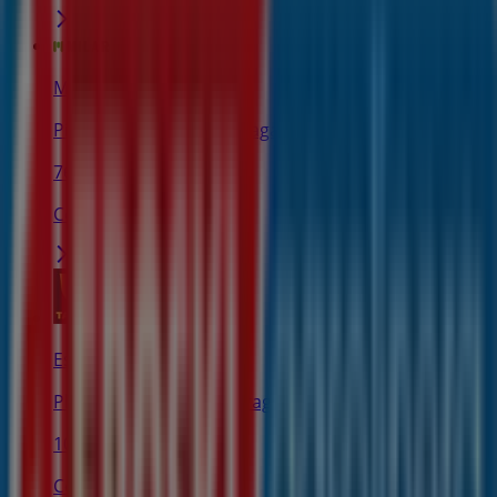
Milar
Piedad kalea, 5, Zumarraga
76 m
Cerrado
Estancos
Plaza Euskadi 5, Zumarraga
107 m
Cerrado