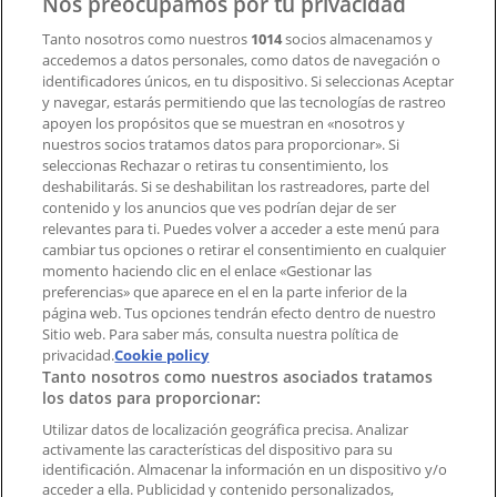
Nos preocupamos por tu privacidad
Tanto nosotros como nuestros
1014
socios almacenamos y
accedemos a datos personales, como datos de navegación o
Contacto comercial y de marketing
identificadores únicos, en tu dispositivo. Si seleccionas Aceptar
Tienda mal colocada en el mapa
y navegar, estarás permitiendo que las tecnologías de rastreo
Notificar un folleto
apoyen los propósitos que se muestran en «nosotros y
¿Encontraste un problema en la web o en la
nuestros socios tratamos datos para proporcionar». Si
aplicación?
seleccionas Rechazar o retiras tu consentimiento, los
deshabilitarás. Si se deshabilitan los rastreadores, parte del
contenido y los anuncios que ves podrían dejar de ser
Índices
relevantes para ti. Puedes volver a acceder a este menú para
cambiar tus opciones o retirar el consentimiento en cualquier
momento haciendo clic en el enlace «Gestionar las
preferencias» que aparece en el en la parte inferior de la
Marcas
página web. Tus opciones tendrán efecto dentro de nuestro
Marcas locales
Sitio web. Para saber más, consulta nuestra política de
Negocios
privacidad.
Cookie policy
Tanto nosotros como nuestros asociados tratamos
Negocios cercanos
los datos para proporcionar:
Productos
Productos locales
Utilizar datos de localización geográfica precisa. Analizar
activamente las características del dispositivo para su
Ciudades
identificación. Almacenar la información en un dispositivo y/o
acceder a ella. Publicidad y contenido personalizados,