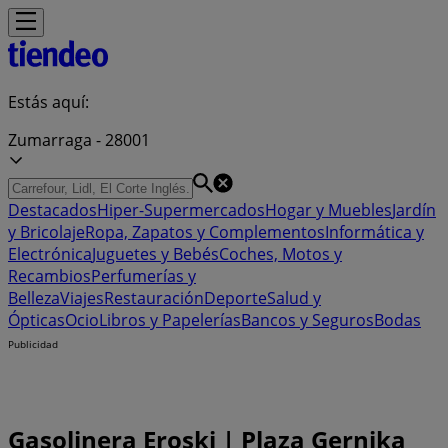
Estás aquí:
Zumarraga - 28001
Destacados
Hiper-Supermercados
Hogar y Muebles
Jardín
y Bricolaje
Ropa, Zapatos y Complementos
Informática y
Electrónica
Juguetes y Bebés
Coches, Motos y
Recambios
Perfumerías y
Belleza
Viajes
Restauración
Deporte
Salud y
Ópticas
Ocio
Libros y Papelerías
Bancos y Seguros
Bodas
Publicidad
Gasolinera Eroski | Plaza Gernika