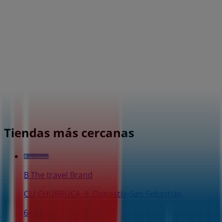
Tiendas más cercanas
B The travel Brand
CL/ CHURRUCA, 8, Donostia-San Sebastián
64 m