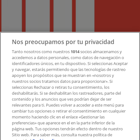
Soluciones para empresas
Noticias y prensa
Trabaja con nosotros
Contacto
Nos preocupamos por tu privacidad
Tanto nosotros como nuestros
1014
socios almacenamos y
accedemos a datos personales, como datos de navegación o
Contacto comercial y de marketing
identificadores únicos, en tu dispositivo. Si seleccionas Aceptar
Tienda mal colocada en el mapa
y navegar, estarás permitiendo que las tecnologías de rastreo
Notificar un folleto
apoyen los propósitos que se muestran en «nosotros y
¿Encontraste un problema en la web o en la
nuestros socios tratamos datos para proporcionar». Si
aplicación?
seleccionas Rechazar o retiras tu consentimiento, los
deshabilitarás. Si se deshabilitan los rastreadores, parte del
contenido y los anuncios que ves podrían dejar de ser
Índices
relevantes para ti. Puedes volver a acceder a este menú para
cambiar tus opciones o retirar el consentimiento en cualquier
momento haciendo clic en el enlace «Gestionar las
preferencias» que aparece en el en la parte inferior de la
Marcas
página web. Tus opciones tendrán efecto dentro de nuestro
Marcas locales
Sitio web. Para saber más, consulta nuestra política de