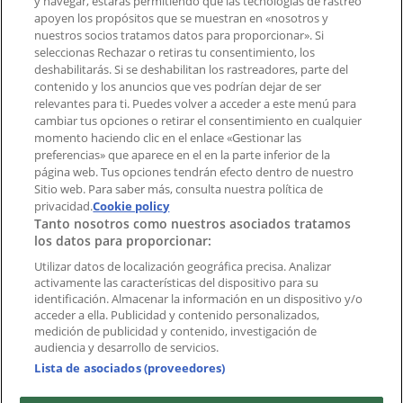
y navegar, estarás permitiendo que las tecnologías de rastreo
Contacto comercial y de marketing
apoyen los propósitos que se muestran en «nosotros y
Tienda mal colocada en el mapa
nuestros socios tratamos datos para proporcionar». Si
Notificar un folleto
seleccionas Rechazar o retiras tu consentimiento, los
deshabilitarás. Si se deshabilitan los rastreadores, parte del
¿Encontraste un problema en la web o en la
contenido y los anuncios que ves podrían dejar de ser
aplicación?
relevantes para ti. Puedes volver a acceder a este menú para
cambiar tus opciones o retirar el consentimiento en cualquier
momento haciendo clic en el enlace «Gestionar las
Índices
preferencias» que aparece en el en la parte inferior de la
página web. Tus opciones tendrán efecto dentro de nuestro
Sitio web. Para saber más, consulta nuestra política de
Marcas
privacidad.
Cookie policy
Tanto nosotros como nuestros asociados tratamos
Negocios
los datos para proporcionar:
Negocios cercanos
Productos
Utilizar datos de localización geográfica precisa. Analizar
activamente las características del dispositivo para su
Ciudades
identificación. Almacenar la información en un dispositivo y/o
acceder a ella. Publicidad y contenido personalizados,
Descargar la APP Tiendeo
medición de publicidad y contenido, investigación de
audiencia y desarrollo de servicios.
Lista de asociados (proveedores)