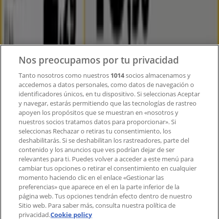
¿Qué hacemos?
Soluciones para empresas
Noticias y prensa
Trabaja con nosotros
Nos preocupamos por tu privacidad
Contacto
Tanto nosotros como nuestros
1014
socios almacenamos y
accedemos a datos personales, como datos de navegación o
identificadores únicos, en tu dispositivo. Si seleccionas Aceptar
y navegar, estarás permitiendo que las tecnologías de rastreo
Contacto comercial y de marketing
apoyen los propósitos que se muestran en «nosotros y
Tienda mal colocada en el mapa
nuestros socios tratamos datos para proporcionar». Si
Notificar un folleto
seleccionas Rechazar o retiras tu consentimiento, los
deshabilitarás. Si se deshabilitan los rastreadores, parte del
¿Encontraste un problema en la web o en la
contenido y los anuncios que ves podrían dejar de ser
aplicación?
relevantes para ti. Puedes volver a acceder a este menú para
cambiar tus opciones o retirar el consentimiento en cualquier
momento haciendo clic en el enlace «Gestionar las
Índices
preferencias» que aparece en el en la parte inferior de la
página web. Tus opciones tendrán efecto dentro de nuestro
Sitio web. Para saber más, consulta nuestra política de
Marcas
privacidad.
Cookie policy