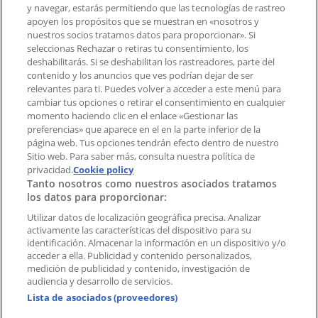
y navegar, estarás permitiendo que las tecnologías de rastreo
Contacto comercial y de marketing
apoyen los propósitos que se muestran en «nosotros y
Tienda mal colocada en el mapa
nuestros socios tratamos datos para proporcionar». Si
Notificar un folleto
seleccionas Rechazar o retiras tu consentimiento, los
deshabilitarás. Si se deshabilitan los rastreadores, parte del
¿Encontraste un problema en la web o en la
contenido y los anuncios que ves podrían dejar de ser
aplicación?
relevantes para ti. Puedes volver a acceder a este menú para
cambiar tus opciones o retirar el consentimiento en cualquier
momento haciendo clic en el enlace «Gestionar las
Índices
preferencias» que aparece en el en la parte inferior de la
página web. Tus opciones tendrán efecto dentro de nuestro
Sitio web. Para saber más, consulta nuestra política de
Marcas
privacidad.
Cookie policy
Tanto nosotros como nuestros asociados tratamos
Negocios
los datos para proporcionar:
Negocios cercanos
Productos
Utilizar datos de localización geográfica precisa. Analizar
activamente las características del dispositivo para su
Ciudades
identificación. Almacenar la información en un dispositivo y/o
acceder a ella. Publicidad y contenido personalizados,
Descargar la APP Tiendeo
medición de publicidad y contenido, investigación de
audiencia y desarrollo de servicios.
Lista de asociados (proveedores)