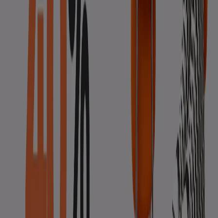
desde tu celular.
DESCARGA LA APLICACIÓN
Otros Catálogos de Ropa, Zapatos y
Complementos en Cabrera de Mar
Nuevo
Havaianas
Envío Gratis En Todos Tus Pedidos
Caduca el 10/8
Cabrera de Mar
Nuevo
Pompeii