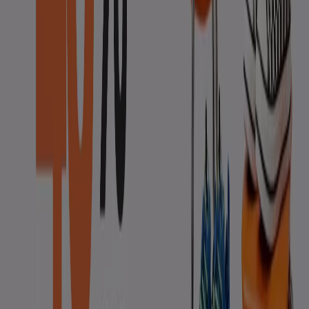
60% Off
Caduca el 20/8
Cabrera de Mar
Nuevo
Pisamonas
2as Rebajas
Caduca el 15/8
Cabrera de Mar
Nuevo
Marks & Spencer
20% de descuento en uniformes escolares
Caduca el 19/8
Cabrera de Mar