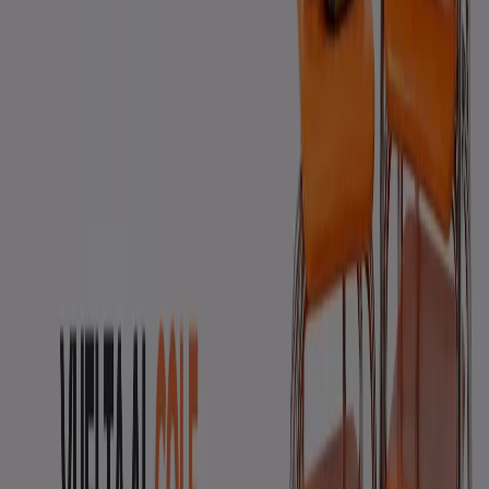
Otros negocios de Ropa, Zapatos y
Complementos en Cabrera de Mar
Encuentra catálogos de Joya y
Diseño en tu ciudad
Joya y Diseño en Madrid
Joya y Diseño en Barcelona
Joya y Diseño en Sevilla
Joya y Diseño en Gijón
Joya y
Diseño en León
Joya y Diseño en Esplugues de
Llobregat
Ver más ciudades
Vistazo de las ofertas de Joya y
Diseño en Cabrera de Mar
Categoría:
Ropa, Zapatos y Complementos