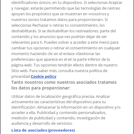
identificadores únicos, en tu dispositivo. Si seleccionas Aceptar
Tienda mal colocada en el mapa
y navegar, estarás permitiendo que las tecnologías de rastreo
Notificar un folleto
apoyen los propósitos que se muestran en «nosotros y
¿Encontraste un problema en la web o en la
nuestros socios tratamos datos para proporcionar». Si
aplicación?
seleccionas Rechazar o retiras tu consentimiento, los
deshabilitarás. Si se deshabilitan los rastreadores, parte del
contenido y los anuncios que ves podrían dejar de ser
Índices
relevantes para ti. Puedes volver a acceder a este menú para
cambiar tus opciones o retirar el consentimiento en cualquier
momento haciendo clic en el enlace «Gestionar las
preferencias» que aparece en el en la parte inferior de la
Marcas
página web. Tus opciones tendrán efecto dentro de nuestro
Marcas locales
Sitio web. Para saber más, consulta nuestra política de
Negocios
privacidad.
Cookie policy
Tanto nosotros como nuestros asociados tratamos
Negocios cercanos
los datos para proporcionar:
Productos
Productos locales
Utilizar datos de localización geográfica precisa. Analizar
activamente las características del dispositivo para su
Ciudades
identificación. Almacenar la información en un dispositivo y/o
acceder a ella. Publicidad y contenido personalizados,
Descargar la APP Tiendeo
medición de publicidad y contenido, investigación de
audiencia y desarrollo de servicios.
Lista de asociados (proveedores)