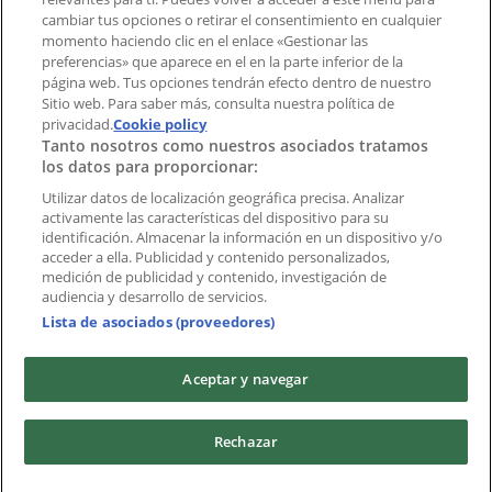
cambiar tus opciones o retirar el consentimiento en cualquier
momento haciendo clic en el enlace «Gestionar las
preferencias» que aparece en el en la parte inferior de la
Marcas
página web. Tus opciones tendrán efecto dentro de nuestro
Marcas locales
Sitio web. Para saber más, consulta nuestra política de
Negocios
privacidad.
Cookie policy
Tanto nosotros como nuestros asociados tratamos
Negocios cercanos
los datos para proporcionar:
Productos
Productos locales
Utilizar datos de localización geográfica precisa. Analizar
activamente las características del dispositivo para su
Ciudades
identificación. Almacenar la información en un dispositivo y/o
acceder a ella. Publicidad y contenido personalizados,
Descargar la APP Tiendeo
medición de publicidad y contenido, investigación de
audiencia y desarrollo de servicios.
Lista de asociados (proveedores)
Aceptar y navegar
Copyright © Tiendeo ® 2026 · Shopfully Marketing S.L.U. –
Rechazar
Palau de Mar – 08039 Barcelona, Spain