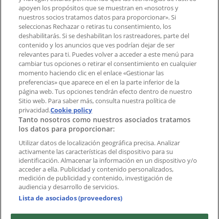
Notificar un folleto
apoyen los propósitos que se muestran en «nosotros y
¿Encontraste un problema en la web o en la
nuestros socios tratamos datos para proporcionar». Si
aplicación?
seleccionas Rechazar o retiras tu consentimiento, los
deshabilitarás. Si se deshabilitan los rastreadores, parte del
contenido y los anuncios que ves podrían dejar de ser
Índices
relevantes para ti. Puedes volver a acceder a este menú para
cambiar tus opciones o retirar el consentimiento en cualquier
momento haciendo clic en el enlace «Gestionar las
preferencias» que aparece en el en la parte inferior de la
Marcas
página web. Tus opciones tendrán efecto dentro de nuestro
Marcas locales
Sitio web. Para saber más, consulta nuestra política de
Negocios
privacidad.
Cookie policy
Tanto nosotros como nuestros asociados tratamos
Negocios cercanos
los datos para proporcionar:
Productos
Productos locales
Utilizar datos de localización geográfica precisa. Analizar
activamente las características del dispositivo para su
Ciudades
identificación. Almacenar la información en un dispositivo y/o
acceder a ella. Publicidad y contenido personalizados,
Descargar la APP Tiendeo
medición de publicidad y contenido, investigación de
audiencia y desarrollo de servicios.
Lista de asociados (proveedores)