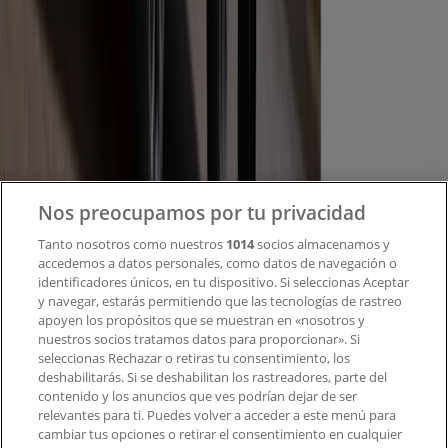
Tiendeo
¿Qué hacemos?
Soluciones para empresas
Noticias y prensa
Trabaja con nosotros
Contacto
Nos preocupamos por tu privacidad
Tanto nosotros como nuestros
1014
socios almacenamos y
accedemos a datos personales, como datos de navegación o
Contacto comercial y de marketing
identificadores únicos, en tu dispositivo. Si seleccionas Aceptar
Tienda mal colocada en el mapa
y navegar, estarás permitiendo que las tecnologías de rastreo
Notificar un folleto
apoyen los propósitos que se muestran en «nosotros y
¿Encontraste un problema en la web o en la
nuestros socios tratamos datos para proporcionar». Si
aplicación?
seleccionas Rechazar o retiras tu consentimiento, los
deshabilitarás. Si se deshabilitan los rastreadores, parte del
contenido y los anuncios que ves podrían dejar de ser
Índices
relevantes para ti. Puedes volver a acceder a este menú para
cambiar tus opciones o retirar el consentimiento en cualquier