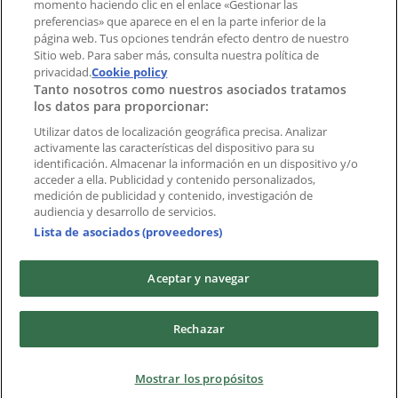
momento haciendo clic en el enlace «Gestionar las
preferencias» que aparece en el en la parte inferior de la
Marcas
página web. Tus opciones tendrán efecto dentro de nuestro
Marcas locales
Sitio web. Para saber más, consulta nuestra política de
Negocios
privacidad.
Cookie policy
Tanto nosotros como nuestros asociados tratamos
Negocios cercanos
los datos para proporcionar:
Productos
Productos locales
Utilizar datos de localización geográfica precisa. Analizar
activamente las características del dispositivo para su
Ciudades
identificación. Almacenar la información en un dispositivo y/o
acceder a ella. Publicidad y contenido personalizados,
Descargar la APP Tiendeo
medición de publicidad y contenido, investigación de
audiencia y desarrollo de servicios.
Lista de asociados (proveedores)
Aceptar y navegar
Copyright © Tiendeo ® 2026 · Shopfully Marketing S.L.U. –
Rechazar
Palau de Mar – 08039 Barcelona, Spain
Términos y condiciones
Política de privacidad
Mostrar los propósitos
Gestionar cookies