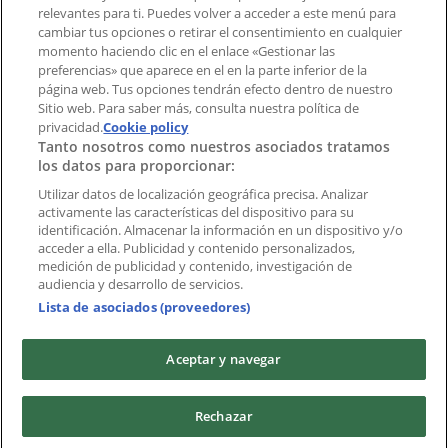
Índices
relevantes para ti. Puedes volver a acceder a este menú para
cambiar tus opciones o retirar el consentimiento en cualquier
momento haciendo clic en el enlace «Gestionar las
preferencias» que aparece en el en la parte inferior de la
Marcas
página web. Tus opciones tendrán efecto dentro de nuestro
Marcas locales
Sitio web. Para saber más, consulta nuestra política de
Negocios
privacidad.
Cookie policy
Tanto nosotros como nuestros asociados tratamos
Negocios cercanos
los datos para proporcionar:
Productos
Productos locales
Utilizar datos de localización geográfica precisa. Analizar
activamente las características del dispositivo para su
Ciudades
identificación. Almacenar la información en un dispositivo y/o
acceder a ella. Publicidad y contenido personalizados,
Descargar la APP Tiendeo
medición de publicidad y contenido, investigación de
audiencia y desarrollo de servicios.
Lista de asociados (proveedores)
Aceptar y navegar
Copyright © Tiendeo ® 2026 · Shopfully Marketing S.L.U. –
Rechazar
Palau de Mar – 08039 Barcelona, Spain