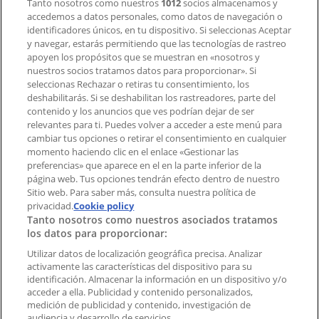
Contacto
Tanto nosotros como nuestros
1012
socios almacenamos y
accedemos a datos personales, como datos de navegación o
identificadores únicos, en tu dispositivo. Si seleccionas Aceptar
y navegar, estarás permitiendo que las tecnologías de rastreo
Contacto comercial y de marketing
apoyen los propósitos que se muestran en «nosotros y
Tienda mal colocada en el mapa
nuestros socios tratamos datos para proporcionar». Si
Notificar un folleto
seleccionas Rechazar o retiras tu consentimiento, los
deshabilitarás. Si se deshabilitan los rastreadores, parte del
¿Encontraste un problema en la web o en la
contenido y los anuncios que ves podrían dejar de ser
aplicación?
relevantes para ti. Puedes volver a acceder a este menú para
cambiar tus opciones o retirar el consentimiento en cualquier
momento haciendo clic en el enlace «Gestionar las
Índices
preferencias» que aparece en el en la parte inferior de la
página web. Tus opciones tendrán efecto dentro de nuestro
Sitio web. Para saber más, consulta nuestra política de
Marcas
privacidad.
Cookie policy
Tanto nosotros como nuestros asociados tratamos
Negocios
los datos para proporcionar:
Negocios cercanos
Productos
Utilizar datos de localización geográfica precisa. Analizar
activamente las características del dispositivo para su
Ciudades
identificación. Almacenar la información en un dispositivo y/o
acceder a ella. Publicidad y contenido personalizados,
Descargar la APP Tiendeo
medición de publicidad y contenido, investigación de
audiencia y desarrollo de servicios.