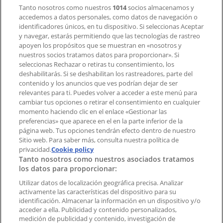
Tanto nosotros como nuestros
1014
socios almacenamos y
accedemos a datos personales, como datos de navegación o
Contacto comercial y de marketing
identificadores únicos, en tu dispositivo. Si seleccionas Aceptar
Tienda mal colocada en el mapa
y navegar, estarás permitiendo que las tecnologías de rastreo
Notificar un folleto
apoyen los propósitos que se muestran en «nosotros y
¿Encontraste un problema en la web o en la
nuestros socios tratamos datos para proporcionar». Si
aplicación?
seleccionas Rechazar o retiras tu consentimiento, los
deshabilitarás. Si se deshabilitan los rastreadores, parte del
contenido y los anuncios que ves podrían dejar de ser
Índices
relevantes para ti. Puedes volver a acceder a este menú para
cambiar tus opciones o retirar el consentimiento en cualquier
momento haciendo clic en el enlace «Gestionar las
preferencias» que aparece en el en la parte inferior de la
Marcas
página web. Tus opciones tendrán efecto dentro de nuestro
Marcas locales
Sitio web. Para saber más, consulta nuestra política de
Negocios
privacidad.
Cookie policy
Tanto nosotros como nuestros asociados tratamos
Negocios cercanos
los datos para proporcionar:
Productos
Productos locales
Utilizar datos de localización geográfica precisa. Analizar
activamente las características del dispositivo para su
Ciudades
identificación. Almacenar la información en un dispositivo y/o
acceder a ella. Publicidad y contenido personalizados,
Descargar la APP Tiendeo
medición de publicidad y contenido, investigación de