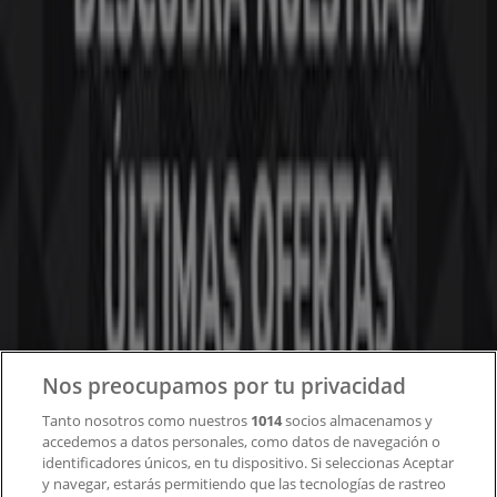
Tiendeo forma parte de Shopfully, la empresa
tecnológica que está reinventando las compras locales
en todo el mundo.
Tiendeo
¿Qué hacemos?
Soluciones para empresas
Noticias y prensa
Trabaja con nosotros
Contacto
Nos preocupamos por tu privacidad
Tanto nosotros como nuestros
1014
socios almacenamos y
accedemos a datos personales, como datos de navegación o
Contacto comercial y de marketing
identificadores únicos, en tu dispositivo. Si seleccionas Aceptar
Tienda mal colocada en el mapa
y navegar, estarás permitiendo que las tecnologías de rastreo