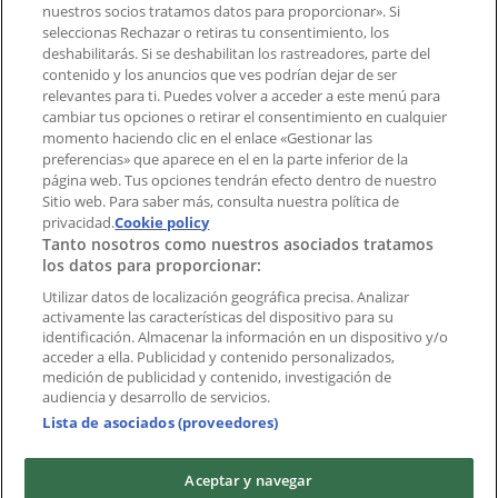
¿Encontraste un problema en la web o en la
nuestros socios tratamos datos para proporcionar». Si
aplicación?
seleccionas Rechazar o retiras tu consentimiento, los
deshabilitarás. Si se deshabilitan los rastreadores, parte del
contenido y los anuncios que ves podrían dejar de ser
Índices
relevantes para ti. Puedes volver a acceder a este menú para
cambiar tus opciones o retirar el consentimiento en cualquier
momento haciendo clic en el enlace «Gestionar las
preferencias» que aparece en el en la parte inferior de la
Marcas
página web. Tus opciones tendrán efecto dentro de nuestro
Marcas locales
Sitio web. Para saber más, consulta nuestra política de
Negocios
privacidad.
Cookie policy
Tanto nosotros como nuestros asociados tratamos
Negocios cercanos
los datos para proporcionar:
Productos
Productos locales
Utilizar datos de localización geográfica precisa. Analizar
activamente las características del dispositivo para su
Ciudades
identificación. Almacenar la información en un dispositivo y/o
acceder a ella. Publicidad y contenido personalizados,
Descargar la APP Tiendeo
medición de publicidad y contenido, investigación de
audiencia y desarrollo de servicios.
Lista de asociados (proveedores)
Aceptar y navegar