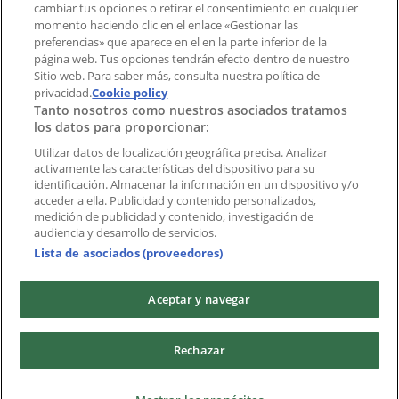
cambiar tus opciones o retirar el consentimiento en cualquier
momento haciendo clic en el enlace «Gestionar las
preferencias» que aparece en el en la parte inferior de la
Marcas
página web. Tus opciones tendrán efecto dentro de nuestro
Marcas locales
Sitio web. Para saber más, consulta nuestra política de
Negocios
privacidad.
Cookie policy
Tanto nosotros como nuestros asociados tratamos
Negocios cercanos
los datos para proporcionar:
Productos
Productos locales
Utilizar datos de localización geográfica precisa. Analizar
activamente las características del dispositivo para su
Ciudades
identificación. Almacenar la información en un dispositivo y/o
acceder a ella. Publicidad y contenido personalizados,
Descargar la APP Tiendeo
medición de publicidad y contenido, investigación de
audiencia y desarrollo de servicios.
Lista de asociados (proveedores)
Aceptar y navegar
Copyright © Tiendeo ® 2026 · Shopfully Marketing S.L.U. –
Rechazar
Palau de Mar – 08039 Barcelona, Spain
Términos y condiciones
Política de privacidad