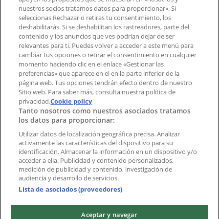
¿Encontraste un problema en la web o en la
nuestros socios tratamos datos para proporcionar». Si
aplicación?
seleccionas Rechazar o retiras tu consentimiento, los
deshabilitarás. Si se deshabilitan los rastreadores, parte del
contenido y los anuncios que ves podrían dejar de ser
Índices
relevantes para ti. Puedes volver a acceder a este menú para
cambiar tus opciones o retirar el consentimiento en cualquier
momento haciendo clic en el enlace «Gestionar las
preferencias» que aparece en el en la parte inferior de la
Marcas
página web. Tus opciones tendrán efecto dentro de nuestro
Marcas locales
Sitio web. Para saber más, consulta nuestra política de
Negocios
privacidad.
Cookie policy
Tanto nosotros como nuestros asociados tratamos
Negocios cercanos
los datos para proporcionar:
Productos
Productos locales
Utilizar datos de localización geográfica precisa. Analizar
activamente las características del dispositivo para su
Ciudades
identificación. Almacenar la información en un dispositivo y/o
acceder a ella. Publicidad y contenido personalizados,
Descargar la APP Tiendeo
medición de publicidad y contenido, investigación de
audiencia y desarrollo de servicios.
Lista de asociados (proveedores)
Aceptar y navegar