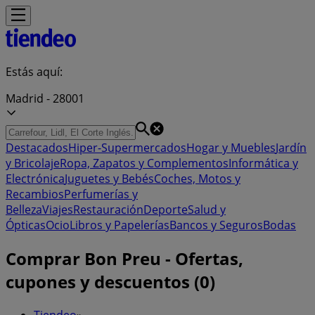
Estás aquí:
Madrid - 28001
Destacados
Hiper-Supermercados
Hogar y Muebles
Jardín
y Bricolaje
Ropa, Zapatos y Complementos
Informática y
Electrónica
Juguetes y Bebés
Coches, Motos y
Recambios
Perfumerías y
Belleza
Viajes
Restauración
Deporte
Salud y
Ópticas
Ocio
Libros y Papelerías
Bancos y Seguros
Bodas
Comprar Bon Preu - Ofertas,
cupones y descuentos (0)
Tiendeo
»