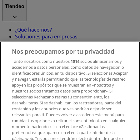
Tiendeo
¿Qué hacemos?
Soluciones para empresas
Noticias y prensa
Trabaja con nosotros
Nos preocupamos por tu privacidad
Tanto nosotros como nuestros
1014
socios almacenamos y
accedemos a datos personales, como datos de navegación o
Contacto
identificadores únicos, en tu dispositivo. Si seleccionas Aceptar
y navegar, estarás permitiendo que las tecnologías de rastreo
apoyen los propósitos que se muestran en «nosotros y
Contacto comercial y de marketing
nuestros socios tratamos datos para proporcionar». Si
Tienda mal colocada en el mapa
seleccionas Rechazar o retiras tu consentimiento, los
deshabilitarás. Si se deshabilitan los rastreadores, parte del
Notificar un folleto
contenido y los anuncios que ves podrían dejar de ser
¿Encontraste un problema en la web o en la
relevantes para ti. Puedes volver a acceder a este menú para
aplicación?
cambiar tus opciones o retirar el consentimiento en cualquier
momento haciendo clic en el enlace «Gestionar las
preferencias» que aparece en el en la parte inferior de la
Índices
página web. Tus opciones tendrán efecto dentro de nuestro