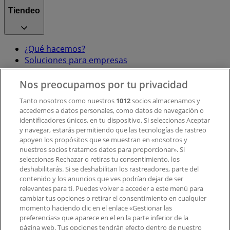
Tiendeo
¿Qué hacemos?
Soluciones para empresas
Noticias y prensa
Trabaja con nosotros
Nos preocupamos por tu privacidad
Tanto nosotros como nuestros
1012
socios almacenamos y
accedemos a datos personales, como datos de navegación o
Contacto
identificadores únicos, en tu dispositivo. Si seleccionas Aceptar
y navegar, estarás permitiendo que las tecnologías de rastreo
apoyen los propósitos que se muestran en «nosotros y
Contacto comercial y de marketing
nuestros socios tratamos datos para proporcionar». Si
Tienda mal colocada en el mapa
seleccionas Rechazar o retiras tu consentimiento, los
deshabilitarás. Si se deshabilitan los rastreadores, parte del
Notificar un folleto
contenido y los anuncios que ves podrían dejar de ser
¿Encontraste un problema en la web o en la
relevantes para ti. Puedes volver a acceder a este menú para
aplicación?
cambiar tus opciones o retirar el consentimiento en cualquier
momento haciendo clic en el enlace «Gestionar las
preferencias» que aparece en el en la parte inferior de la
Índices
página web. Tus opciones tendrán efecto dentro de nuestro