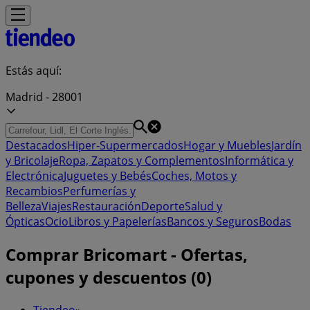
Estás aquí:
Madrid - 28001
Destacados
Hiper-Supermercados
Hogar y Muebles
Jardín
y Bricolaje
Ropa, Zapatos y Complementos
Informática y
Electrónica
Juguetes y Bebés
Coches, Motos y
Recambios
Perfumerías y
Belleza
Viajes
Restauración
Deporte
Salud y
Ópticas
Ocio
Libros y Papelerías
Bancos y Seguros
Bodas
Comprar Bricomart - Ofertas,
cupones y descuentos (0)
Tiendeo
»