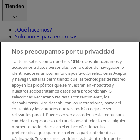
Tiendeo
¿Qué hacemos?
Soluciones para empresas
Noticias y prensa
Trabaja con nosotros
Nos preocupamos por tu privacidad
Tanto nosotros como nuestros
1014
socios almacenamos y
accedemos a datos personales, como datos de navegación o
Contacto
identificadores únicos, en tu dispositivo. Si seleccionas Aceptar
y navegar, estarás permitiendo que las tecnologías de rastreo
apoyen los propósitos que se muestran en «nosotros y
Contacto comercial y de marketing
nuestros socios tratamos datos para proporcionar». Si
Tienda mal colocada en el mapa
seleccionas Rechazar o retiras tu consentimiento, los
deshabilitarás. Si se deshabilitan los rastreadores, parte del
Notificar un folleto
contenido y los anuncios que ves podrían dejar de ser
¿Encontraste un problema en la web o en la
relevantes para ti. Puedes volver a acceder a este menú para
aplicación?
cambiar tus opciones o retirar el consentimiento en cualquier
momento haciendo clic en el enlace «Gestionar las
preferencias» que aparece en el en la parte inferior de la
Índices
página web. Tus opciones tendrán efecto dentro de nuestro