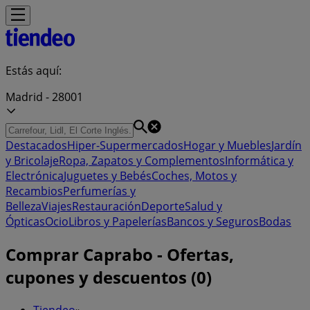
Estás aquí:
Madrid - 28001
Destacados
Hiper-Supermercados
Hogar y Muebles
Jardín
y Bricolaje
Ropa, Zapatos y Complementos
Informática y
Electrónica
Juguetes y Bebés
Coches, Motos y
Recambios
Perfumerías y
Belleza
Viajes
Restauración
Deporte
Salud y
Ópticas
Ocio
Libros y Papelerías
Bancos y Seguros
Bodas
Comprar Caprabo - Ofertas,
cupones y descuentos (0)
Tiendeo
»